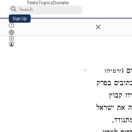
Texts
Topics
Donate
Sign Up
×
רים
ירמיהו
) – ים בפרק
דו קבוץ
לה את ישראל
מתנודד