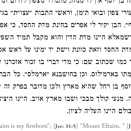
בן יוסף אין לו מנוח, מתנודד מצפון לדרום ומד
רי צפון ובואי תימן, וראשי התבות ״עצו״ת״ בגי
ף״. הבן יקיר לי אפרים בחינת מדת החסד, כי אפ
שמאלא היינו מדת הדין והוא מקבל תמיד השפ
מדת החסד וזאת כוונת וישת יד ימינו על ראש אפ
 כמו שכתוב שם: כי מדי דברי בו זכור אזכרנו ע
תו בארמילוס. וכן בחושבנא ״ארמלס״. כל הבח
וסף בן רחל שהיא מארץ ולכן מדובר בפרק זה ע
. מנעי קולך מבכי ושבו מארץ אויב. היינו היצי
בולם היינו העליה לציון
raim is my firstborn”; [
] “Mount Efraim, ” [
Jer: 31:5