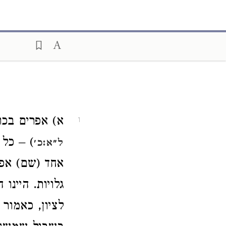
א) אפרים בכ (
1
כל אלה 
ל״א:כ׳
אחד (שם) אפר
גלויות. היינ
לציון, כאמו,