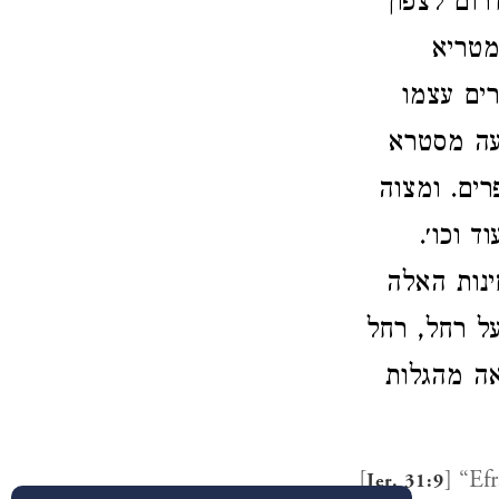
רום לצפון
מטריא
רים עצמו
עה מסטרא
רים. ומצוה
וד וכו׳
ינות האלה
ל רחל, רחל
אה מהגלות
[
] “Ef
Jer. 31:9