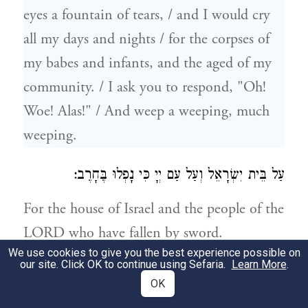
eyes a fountain of tears, / and I would cry
all my days and nights / for the corpses of
my babes and infants, and the aged of my
community. / I ask you to respond, "Oh!
Woe! Alas!" / And weep a weeping, much
weeping.
עַל בֵּית יִשְׂרָאֵל וְעַל עַם יְיָ כִּי נָפְלוּ בֶּחָרֶב:
For the house of Israel and the people of the
LORD who have fallen by sword.
We use cookies to give you the best experience possible on
our site. Click OK to continue using Sefaria.
Learn More
.
וְדָמוֹעַ תִּדְמַע עֵינִי וְאֵלְכָה לִי שְׂדֵה בוֹכִים,
OK
וַאֲבַכֶּה עִמִּי מָרֵי לֵבָב הַנְּבוֹכִים, עַל