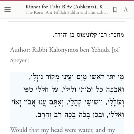
Kinot for Tisha B'Av Day, Chapter
Kinnot for Tisha B'Av (Ashkenaz), Kinot for Tisha B'Av Day 25:2
The Koren Ani Tefillah Siddur and Humash for Summer Camp (translation by Rabbi Lord Jonathan Sacks)
25
.
מחבר: רבי קלונימוס בן יהודה
Author: Rabbi Kalonymos ben Yehuda [of
Speyer]
מִי יִתֵּן רֹאשִׁי מַיִם וְעֵינִי מְקוֹר נוֹזְלַי,
וְאֶבְכֶּה כָּל יְמוֹתַי וְלֵילַי, עַל חַלְלַי טַפַּי
וְעוֹלָלַי, וִישִׁישֵׁי קְהָלַי, וְאַתֶּם עֲנוּ אֲבוֹי וְאוֹי
וְאַלְלַי, וּבְכֵן בָּכֹה בֶכֶה רַב וְהֶרֶב.
Would that my head were water, and my