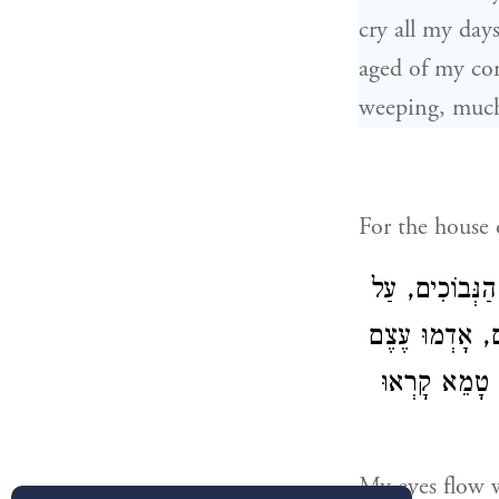
cry all my day
aged of my co
weeping, muc
For the house 
הַנְּבוֹכִים, עַל
ים, אָדְמוּ עֶצֶם
וּ טָמֵא קָרְאוּ
My eyes flow w