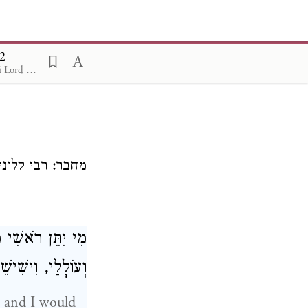
:2
The Koren Ani Tefillah Siddur and Humash for Summer Camp (translation by Rabbi Lord Jonathan Sacks)
מחבר: רבי קלוני
מִי יִתֵּן רֹאשִׁי מ
וְעוֹלָלַי, וִישִׁי.
/ and I would