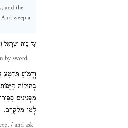
s, and the
/ And weep a
עַל בֵּית יִשְׂרָאֵל וְ:
en by sword.
וְדָמוֹעַ תִּדְמַע 
בְּתוּלוֹת הַיָּפוֹ
מִפְּנִינִים סַפִּיר
לָמוֹ מִלְּקָרֵב.
eep, / and ask