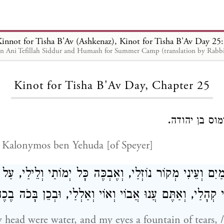
innot for Tisha B'Av (Ashkenaz), Kinot for Tisha B'Av Day 25
Loading...
Kinot for Tisha B'Av Day, Chapter 25
.
מוס בן יהודה
 Kalonymos ben Yehuda [of Speyer]
ַיִם וְעֵינִי מְקוֹר נוֹזְלַי, וְאֶבְכֶּה כָּל יְמוֹתַי וְלֵילַי, עַל ח
שֵׁי קְהָלַי, וְאַתֶּם עֲנוּ אֲבוֹי וְאוֹי וְאַלְלַי, וּבְכֵן בָּכֹה ב
head were water, and my eyes a fountain of tears, 