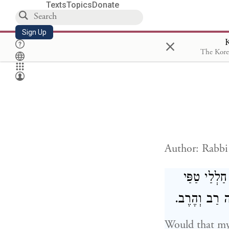
Texts
Topics
Donate
Sign Up
×
K
Author: Rabbi
ַלְלַי טַפַּי
ֶכֶה רַב וְהֶרֶב
Would that my 