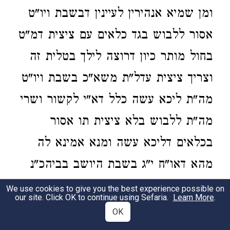
ומן שמיא אנהירין לעיינין דבשבת ויו"ט
אסור ללבוש בגד כלאים עם ציצית דמ"ט
בחול מותר כיון דרוצה לילך בטלית זה
וצריך ציצית עדל"ת משא"כ בשבת ויו"ט
מה"ת ליכא עשה כלל דא"י לקשור ושרי
מה"ת ללבוש בלא ציצית תו אסור
בכלאים דליכא עשה ומנא אמינא לה
מהא דאו"ח י"ג בשבת היושב בביהכ"נ
יכול ללבוש טלית בלא ציצית והוא
We use cookies to give you the best experience possible on
our site. Click OK to continue using Sefaria.
Learn More
.
מהמרדכי דלא אסרה תורה ללבוש בלא
OK