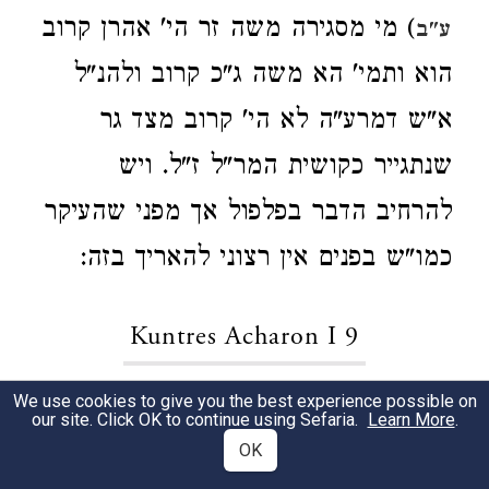
) מי מסגירה משה זר הי' אהרן קרוב
ע"ב
הוא ותמי' הא משה ג"כ קרוב ולהנ"ל
א"ש דמרע"ה לא הי' קרוב מצד גר
שנתגייר כקושית המר"ל ז"ל. ויש
להרחיב הדבר בפלפול אך מפני שהעיקר
כמו"ש בפנים אין רצוני להאריך בזה:
Kuntres Acharon I 9
We use cookies to give you the best experience possible on
(בפ' ויחי אות א') הביאנו ד' הר"מ ז"ל
1
our site. Click OK to continue using Sefaria.
Learn More
.
OK
באגרת השמד לענין עובד עכו"ם בדיבור