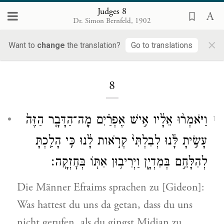
Judges 8
Dr. Simon Bernfeld, 1902
×
Want to
change
the translation?
Go to translations
Loading...
8
וַיֹּאמְר֨וּ אֵלָ֜יו אִ֣ישׁ אֶפְרַ֗יִם מָֽה־הַדָּבָ֤ר הַזֶּה֙
1
עָשִׂ֣יתָ לָּ֔נוּ לְבִלְתִּי֙ קְרֹ֣אות לָ֔נוּ כִּ֥י הָלַ֖כְתָּ
לְהִלָּחֵ֣ם בְּמִדְיָ֑ן וַיְרִיב֥וּן אִתּ֖וֹ בְּחׇזְקָֽה׃
Die Männer Efraims sprachen zu [Gideon]:
Was hattest du uns da getan, dass du uns
nicht gerufen, als du gingst Midjan zu