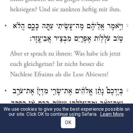
bekriegen? Und sie zankten heftig mit ihm.
וַיֹּ֣אמֶר אֲלֵיהֶ֔ם מֶה־עָשִׂ֥יתִי עַתָּ֖ה כָּכֶ֑ם הֲלֹ֗א
2
ט֛וֹב עֹלְל֥וֹת אֶפְרַ֖יִם מִבְצִ֥יר אֲבִיעֶֽזֶר׃
Aber er sprach zu ihnen: Was habe ich jetzt
euch gleichgetan? Ist nicht besser die
Nachlese Efraims als die Lese Abiesers?
בְּיֶדְכֶם֩ נָתַ֨ן אֱלֹהִ֜ים אֶת־שָׂרֵ֤י מִדְיָן֙ אֶת־עֹרֵ֣ב
3
וְאֶת־זְאֵ֔ב וּמַה־יָּכֹ֖לְתִּי עֲשׂ֣וֹת כָּכֶ֑ם אָ֗ז רָפְתָ֤ה
We use cookies to give you the best experience possible on
our site. Click OK to continue using Sefaria.
Learn More
.
רוּחָם֙ מֵֽעָלָ֔יו בְּדַבְּר֖וֹ הַדָּבָ֥ר הַזֶּֽה׃
OK
In eure Hand hat Gott die Fürsten von