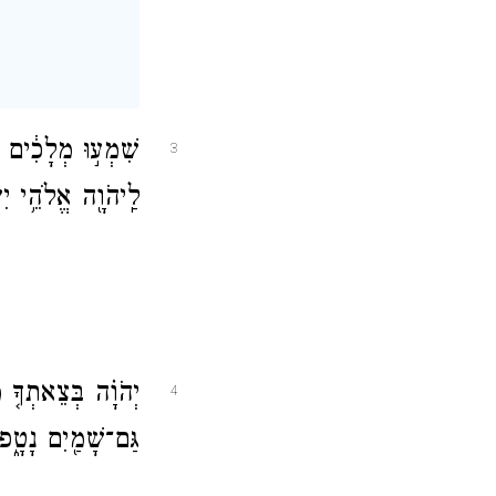
שִׁמְע֣וּ מְלָכִ֔י
3
לַֽיהֹוָ֖ה אֱלֹה
יְהֹוָ֗ה בְּצֵאתְ
4
גַּם־שָׁמַ֖יִם 