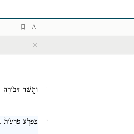
×
וַתָּ֣שַׁר דְּבוֹ
1
בִּפְרֹ֤עַ פְּרָעו
2