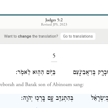
Judges 5:2
Revised JPS, 2023
Want to
change
the translation?
Go to translations
Loading...
5
רָ֔ה וּבָרָ֖ק בֶּן־אֲבִינֹ֑עַם בַּיּ֥וֹם הַה֖וּא לֵאמֹֽר׃
eborah and Barak son of Abinoam sang:
ֹת֙ בְּיִשְׂרָאֵ֔ל בְּהִתְנַדֵּ֖ב עָ֑ם בָּֽרְכ֖וּ יְהֹוָֽה׃