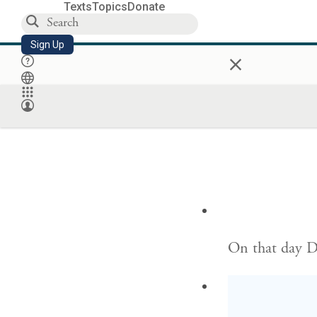
Texts
Topics
Donate
Sign Up
×
On that day D