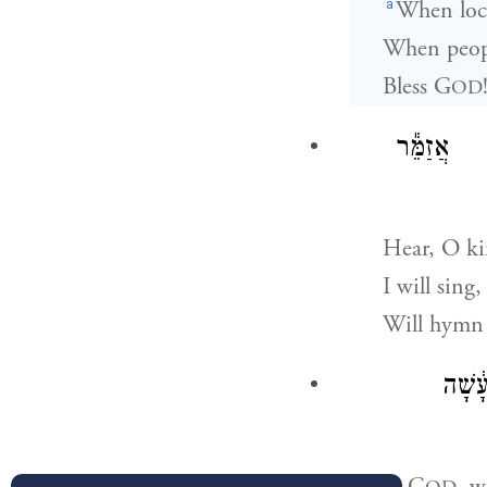
a
When loc
When peop
Bless
G
OD
ה אֲזַמֵּ֕ר
Hear, O ki
I will sing,
Will hymn
֔שָׁה