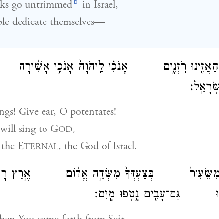
b
ks go untrimmed
in Israel,
le dedicate themselves—
!
ם הַאֲזִ֖ינוּ רֹֽזְנִ֑ים אָנֹכִ֗י לַֽיהֹוָה֙ אָנֹכִ֣י אָשִׁ֔ירָ
ֵ֥י יִשְׂרָאֵֽל׃
ngs! Give ear, O potentates!
 will sing to
G
,
OD
the E
, the God of Israel.
TERNAL
ךָ֤ מִשֵּׂעִיר֙ בְּצַעְדְּךָ֙ מִשְּׂדֵ֣ה אֱד֔וֹם אֶ֣רֶץ רָעָ
נָטָ֑פוּ גַּם־עָבִ֖ים נָ֥טְפוּ מָֽיִם׃