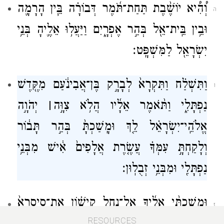
וְ֠הִ֠יא יוֹשֶׁ֨בֶת תַּחַת־תֹּ֜מֶר דְּבוֹרָ֗ה בֵּ֧ין הָרָמָ֛ה
ה
וּבֵ֥ין בֵּֽית־אֵ֖ל בְּהַ֣ר אֶפְרָ֑יִם וַיַּעֲל֥וּ אֵלֶ֛יהָ בְּנֵ֥י
יִשְׂרָאֵ֖ל לַמִּשְׁפָּֽט׃
וַתִּשְׁלַ֗ח וַתִּקְרָא֙ לְבָרָ֣ק בֶּן־אֲבִינֹ֔עַם מִקֶּ֖דֶשׁ
ו
נַפְתָּלִ֑י וַתֹּ֨אמֶר אֵלָ֜יו הֲלֹ֥א צִוָּ֣ה
׀
יְהֹוָ֣ה
אֱלֹהֵֽי־יִשְׂרָאֵ֗ל לֵ֤ךְ וּמָֽשַׁכְתָּ֙ בְּהַ֣ר תָּב֔וֹר
וְלָקַחְתָּ֣ עִמְּךָ֗ עֲשֶׂ֤רֶת אֲלָפִים֙ אִ֔ישׁ מִבְּנֵ֥י
נַפְתָּלִ֖י וּמִבְּנֵ֥י זְבֻלֽוּן׃
וּמָשַׁכְתִּ֨י אֵלֶ֜יךָ אֶל־נַ֣חַל קִישׁ֗וֹן אֶת־סִֽיסְרָא֙
ז
RESOURCES