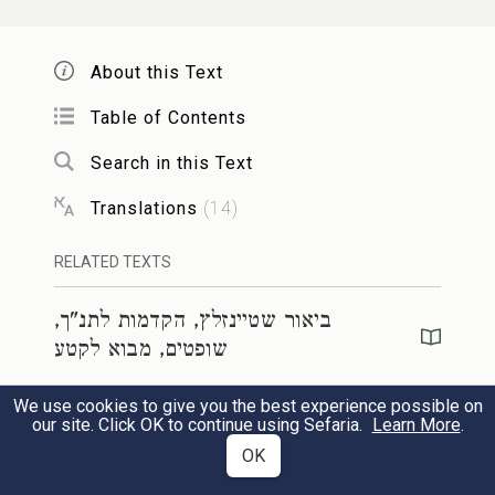
שַׂר־צְבָ֣א יָבִ֔ין וְאֶת־רִכְבּ֖וֹ וְאֶת־הֲמוֹנ֑וֹ
וּנְתַתִּ֖יהוּ בְּיָדֶֽךָ׃
About this Text
וַיֹּ֤אמֶר אֵלֶ֙יהָ֙ בָּרָ֔ק אִם־תֵּלְכִ֥י עִמִּ֖י וְהָלָ֑כְתִּי
Table of Contents
ח
וְאִם־לֹ֥א תֵֽלְכִ֛י עִמִּ֖י לֹ֥א אֵלֵֽךְ׃
Search in this Text
Translations
(
14
)
וַתֹּ֜אמֶר הָלֹ֧ךְ אֵלֵ֣ךְ עִמָּ֗ךְ אֶ֚פֶס כִּי֩ לֹ֨א תִֽהְיֶ֜ה
ט
RELATED TEXTS
תִּֽפְאַרְתְּךָ֗ עַל־הַדֶּ֙רֶךְ֙ אֲשֶׁ֣ר אַתָּ֣ה הוֹלֵ֔ךְ כִּ֣י
ביאור שטיינזלץ, הקדמות לתנ"ך,
בְֽיַד־אִשָּׁ֔ה יִמְכֹּ֥ר יְהֹוָ֖ה אֶת־סִֽיסְרָ֑א וַתָּ֧קׇם
שופטים, מבוא לקטע
דְּבוֹרָ֛ה וַתֵּ֥לֶךְ עִם־בָּרָ֖ק קֶֽדְשָׁה׃
We use cookies to give you the best experience possible on
ביאור שטיינזלץ, הקדמות לתנ"ך,
our site. Click OK to continue using Sefaria.
Learn More
.
שופטים, מבוא לקטע
וַיַּזְעֵ֨ק בָּרָ֜ק אֶת־זְבוּלֻ֤ן וְאֶת־נַפְתָּלִי֙ קֶ֔דְשָׁה
OK
י