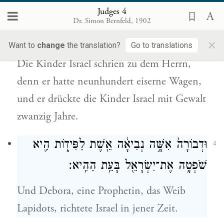
Judges 4
מֵא֤וֹת רֶֽכֶב־בַּרְזֶל֙ ל֔וֹ וְ֠ה֠וּא לָחַ֞ץ אֶת־בְּנֵ֧י
Dr. Simon Bernfeld, 1902
יִשְׂרָאֵ֛ל בְּחׇזְקָ֖ה עֶשְׂרִ֥ים שָׁנָֽה׃
{פ}
×
Want to
change
the translation?
Go to translations
Die Kinder Israel schrien zu dem Herrn,
denn er hatte neunhundert eiserne Wagen,
und er drückte die Kinder Israel mit Gewalt
zwanzig Jahre.
וּדְבוֹרָה֙ אִשָּׁ֣ה נְבִיאָ֔ה אֵ֖שֶׁת לַפִּיד֑וֹת הִ֛יא
4
שֹׁפְטָ֥ה אֶת־יִשְׂרָאֵ֖ל בָּעֵ֥ת הַהִֽיא׃
Und Debora, eine Prophetin, das Weib
Lapidots, richtete Israel in jener Zeit.