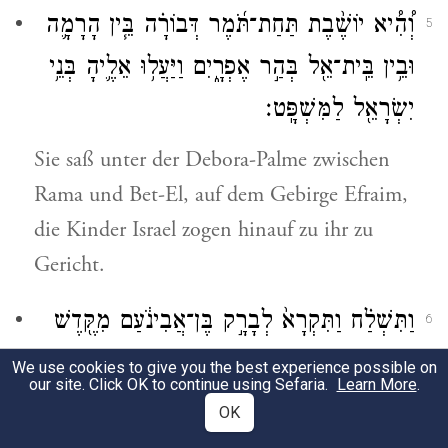
וְ֠הִ֠יא יוֹשֶׁ֨בֶת תַּחַת־תֹּ֜מֶר דְּבוֹרָ֗ה בֵּ֧ין הָרָמָ֛ה
5
וּבֵ֥ין בֵּֽית־אֵ֖ל בְּהַ֣ר אֶפְרָ֑יִם וַיַּעֲל֥וּ אֵלֶ֛יהָ בְּנֵ֥י
יִשְׂרָאֵ֖ל לַמִּשְׁפָּֽט׃
Sie saß unter der Debora-Palme zwischen
Rama und Bet-El, auf dem Gebirge Efraim,
die Kinder Israel zogen hinauf zu ihr zu
Gericht.
וַתִּשְׁלַ֗ח וַתִּקְרָא֙ לְבָרָ֣ק בֶּן־אֲבִינֹ֔עַם מִקֶּ֖דֶשׁ
6
נַפְתָּלִ֑י וַתֹּ֨אמֶר אֵלָ֜יו הֲלֹ֥א צִוָּ֣ה
׀
יְהֹוָ֣ה
We use cookies to give you the best experience possible on
our site. Click OK to continue using Sefaria.
Learn More
.
אֱלֹהֵֽי־יִשְׂרָאֵ֗ל לֵ֤ךְ וּמָֽשַׁכְתָּ֙ בְּהַ֣ר תָּב֔וֹר
OK