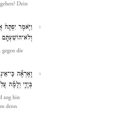
u gehen? Dein
וַיֹּ֤אמֶר יִפְתָּח֙ א
2
וְלֹא־הוֹשַׁעְתֶּ֥ם א
, gegen die
וָאֶרְאֶ֞ה כִּֽי־אֵינְך
3
בְּיָדִ֑י וְלָמָ֞ה עֲלִ
d zog hin
rum denn