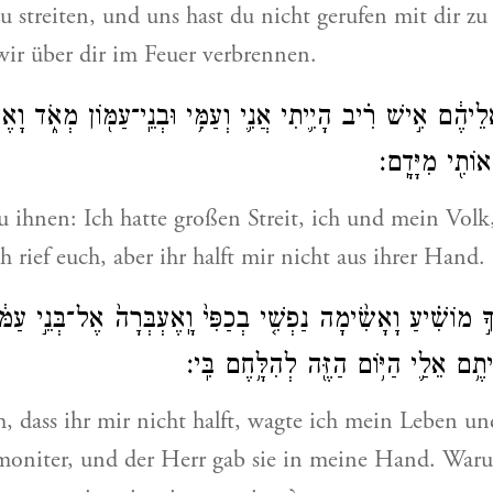
streiten, und uns hast du nicht gerufen mit dir z
ir über dir im Feuer verbrennen.
ֲלֵיהֶ֔ם אִ֣ישׁ רִ֗יב הָיִ֛יתִי אֲנִ֛י וְעַמִּ֥י וּבְנֵֽי־עַמּ֖וֹן מְאֹ֑ד וָא
וֹתִ֖י מִיָּדָֽם׃
zu ihnen: Ich hatte großen Streit, ich und mein Volk
 rief euch, aber ihr halft mir nicht aus ihrer Hand.
ָ֣ מוֹשִׁ֗יעַ וָאָשִׂ֨ימָה נַפְשִׁ֤י בְכַפִּי֙ וָֽאֶעְבְּרָה֙ אֶל־בְּנֵ֣י עַמּ֔וֹן
יתֶ֥ם אֵלַ֛י הַיּ֥וֹם הַזֶּ֖ה לְהִלָּ֥חֶם בִּֽי׃
, dass ihr mir nicht halft, wagte ich mein Leben un
oniter, und der Herr gab sie in meine Hand. Wa