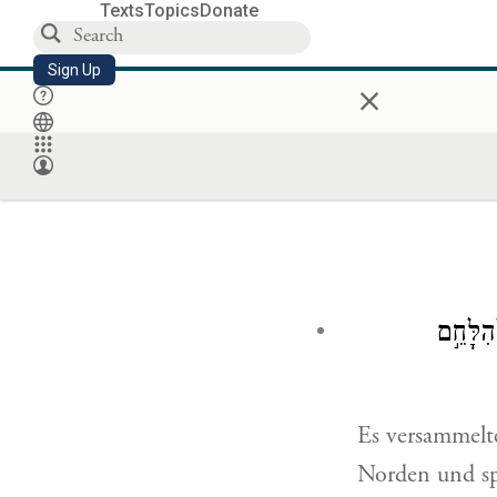
Texts
Topics
Donate
Sign Up
×
ִלָּחֵ֣ם
Es versammelt
Norden und sp