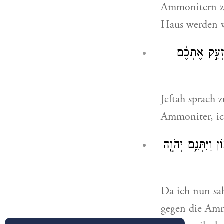
Ammonitern zu 
Haus werden w
ֶזְעַ֣ק אֶתְכֶ֔ם
Jeftah sprach 
Ammoniter, ich
 וַיִּתְּנֵ֥ם יְהֹוָ֖ה
Da ich nun sah
gegen die Amm