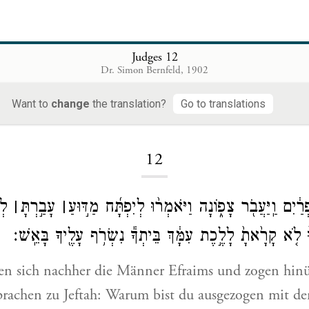
Judges 12
Dr. Simon Bernfeld, 1902
Want to
change
the translation?
Go to translations
Loading...
12
רַ֔יִם וַֽיַּעֲבֹ֖ר צָפ֑וֹנָה וַיֹּאמְר֨וּ לְיִפְתָּ֜ח מַדּ֣וּעַ
׀
עָבַ֣רְתָּ
׀
לְה
נוּ֙ לֹ֤א קָרָ֙אתָ֙ לָלֶ֣כֶת עִמָּ֔ךְ בֵּיתְךָ֕ נִשְׂרֹ֥ף עָלֶ֖יךָ בָּאֵֽשׁ׃
en sich nachher die Männer Efraims und zogen hin
rachen zu Jeftah: Warum bist du ausgezogen mit de