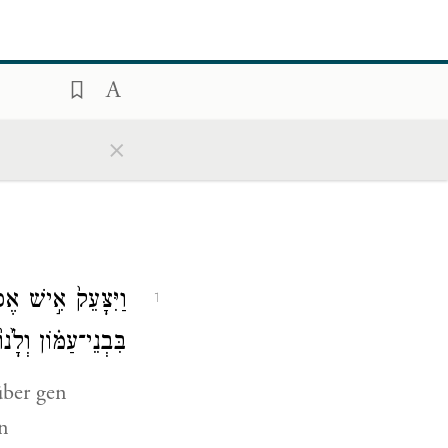
×
וַיִּצָּעֵק֙ אִ֣ישׁ אֶפְ
1
בִּבְנֵי־עַמּ֗וֹן וְלָ֙
über gen
n