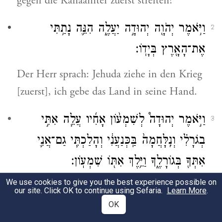
gegen die Kanaaniter zuerst streiten?
וַיֹּ֥אמֶר יְהֹוָ֖ה יְהוּדָ֣ה יַעֲלֶ֑ה הִנֵּ֛ה נָתַ֥תִּי
2
אֶת־הָאָ֖רֶץ בְּיָדֽוֹ׃
Der Herr sprach: Jehuda ziehe in den Krieg
[zuerst], ich gebe das Land in seine Hand.
וַיֹּ֣אמֶר יְהוּדָה֩ לְשִׁמְע֨וֹן אָחִ֜יו עֲלֵ֧ה אִתִּ֣י
3
בְגֹרָלִ֗י וְנִֽלָּחֲמָה֙ בַּֽכְּנַעֲנִ֔י וְהָלַכְתִּ֧י גַם־אֲנִ֛י
אִתְּךָ֖ בְּגוֹרָלֶ֑ךָ וַיֵּ֥לֶךְ אִתּ֖וֹ שִׁמְעֽוֹן׃
We use cookies to give you the best experience possible on
Jehuda sprach darauf zu Simeon, seinem
our site. Click OK to continue using Sefaria.
Learn More
.
Bruder: Ziehe mit mir in mein Loos mit
OK
dem Kanaani zu streiten, und ich will mit