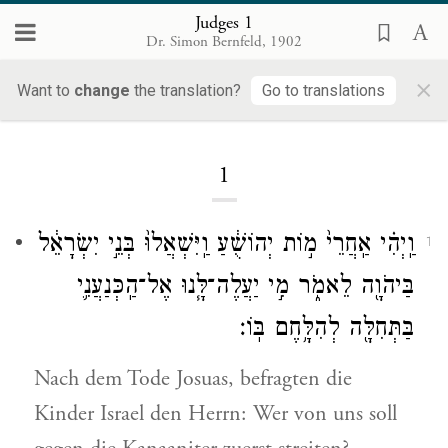
Judges 1
Dr. Simon Bernfeld, 1902
×
Judges
Want to
change
the translation?
Go to translations
1
וַֽיְהִ֗י אַֽחֲרֵי֙ מ֣וֹת יְהוֹשֻׁ֔עַ וַֽיִּשְׁאֲלוּ֙ בְּנֵ֣י יִשְׂרָאֵ֔ל
1
בַּיהֹוָ֖ה לֵאמֹ֑ר מִ֣י יַעֲלֶה־לָּ֧נוּ אֶל־הַֽכְּנַעֲנִ֛י
בַּתְּחִלָּ֖ה לְהִלָּ֥חֶם בּֽוֹ׃
Nach dem Tode Josuas, befragten die
Kinder Israel den Herrn: Wer von uns soll