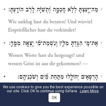
מַה־יָּ֭עַצְתָּ לְלֹ֣א חׇכְמָ֑ה וְ֝תֻשִׁיָּ֗ה לָרֹ֥ב הוֹדָֽעְתָּ׃
3
Wie unklug hast du beraten! Und wieviel
Ersprießliches hast du verkündet?
אֶת־מִ֭י הִגַּ֣דְתָּ מִלִּ֑ין וְנִשְׁמַת־מִ֝֗י יָצְאָ֥ה מִמֶּֽךָּ׃
4
Wessen Worte hast du hergesagt? und
wessen Geist ist aus dir gekommen? —
הָרְפָאִ֥ים יְחוֹלָ֑לוּ מִתַּ֥חַת מַ֝֗יִם וְשֹׁכְנֵיהֶֽם׃
5
We use cookies to give you the best experience possible on
[Ob ich nicht wüsste], dass [vor Gott] selbst
our site. Click OK to continue using Sefaria.
Learn More
.
die Toten erbeben, die tiefen Gewässer und
OK
ihre Bewohner.