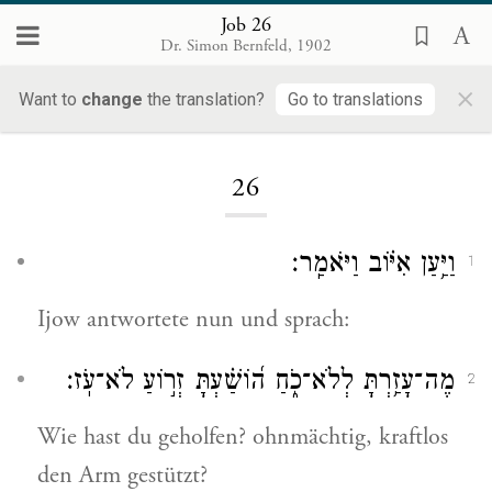
Job 26
Dr. Simon Bernfeld, 1902
×
Want to
change
the translation?
Go to translations
Loading...
26
וַיַּ֥עַן אִיּ֗וֹב וַיֹּאמַֽר׃
1
Ijow antwortete nun und sprach:
מֶה־עָזַ֥רְתָּ לְלֹא־כֹ֑חַ ה֝וֹשַׁ֗עְתָּ זְר֣וֹעַ לֹא־עֹֽז׃
2
Wie hast du geholfen? ohnmächtig, kraftlos
den Arm gestützt?