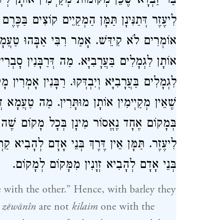
בַּר זַבְדָּא שֶׁכֵּן מְקוֹמוֹת מְקַיְימִין אוֹתָן לְיוֹ
לִיעֶזֶר דְּתַנִּינָן תַּמָּן הַמְקַיֵים קוֹצִים בַּכֶּרֶ
אוֹמְרִים לֹא קִידֵּשׁ. אָמַר רִבִּי אַבָּהוּ טַעֲמָא 
אוֹתָן לִגְמָלִים בַּעֲרָבִיָּא. מַה דְּרַבָּנִין סָבְר
לִגְמָלִים בַּעֲרָבִיָּא וְיִבְדְּקוּ. רַבָּנִין אָמְרִין 
שֶׁאֵין מְקַיְימִין אוֹתָן מוּתָּרִין. מַה טַעֲמָא דְּרִ
בְּמָקוֹם אֶחָד נֶאֱסוֹר מִינָן בְּכָל מָקוֹם שֶׁהוּא.
לִיעֶזֶר. תַּמָּן אֵין דֶּרֶךְ בְּנֵי אָדָם לְהָבִיא קַ
בְּנֵי אָדָם לְהָבִיא זְוָנִין מִמָּקוֹם לְמָקוֹם.
with the other.” Hence, with barley they
d
zĕwānîn
are not
kilaim
one with the