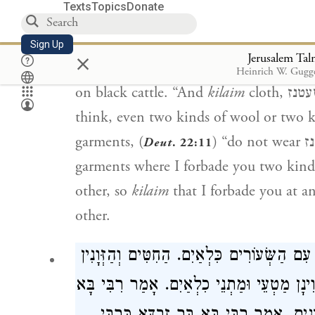
Texts
Topics
Donate
HALAKHAH:
It is written: (
Lev
. 19:1
I could think, even two kinds of wheat
Sign Up
×
Jerusalem Ta
breed your animals
kilaim
;” I could thi
Heinrich W. Gugg
on black cattle. “And
kilaim
cloth, שעטנז, should not be worn by you;” I could
think, even two kinds of wool or two ki
garments, (
) “do not wear שעטנז, wool and linen together.” Just as for
Deut
. 22:11
garments where I forbade you two kinds,
other, so
kilaim
that I forbade you at an
other.
ִם הַשְּׂעוֹרִים כִּלְאַיִם. הַחִטִּים וְהַזְּוָנִין
ִינָן מַטְעֵי וּמַתְנֵי כִלְאַיִם. אָמַר רִבִּי בָּא