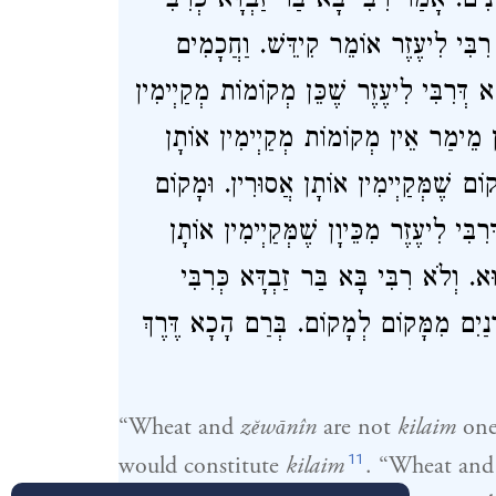
נִים. אָמַר רִבִּי בָּא בַּר זַבְדָּא כְּרִבִּי
ם רִבִּי לִיעֶזֶר אוֹמֵר קִידֵּשׁ. וַחֲכָמִים
דְּרִבִּי לִיעֶזֶר שֶׁכֵּן מְקוֹמוֹת מְקַיְימִין
ִין מֵימַר אֵין מְקוֹמוֹת מְקַיְימִין אוֹתָן
מָקוֹם שֶׁמְּקַיְימִין אוֹתָן אֲסוּרִין. וּמָקוֹם
בִּי לִיעֶזֶר מִכֵּיוָן שֶׁמְּקַיְימִין אוֹתָן
 וְלֹא רִבִּי בָּא בַּר זַבְדָּא כְּרִבִּי
רְנַיִם מִמָּקוֹם לְמָקוֹם. בְּרַם הָכָא דֶּרֶךְ
“Wheat and
zĕwānîn
are not
kilaim
one 
11
would constitute
kilaim
. “Wheat an