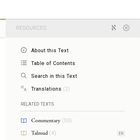
RESOURCES
About this Text
Table of Contents
Search in this Text
Translations
(
2
)
RELATED TEXTS
Commentary
(
33
)
Talmud
(
4
)
EN