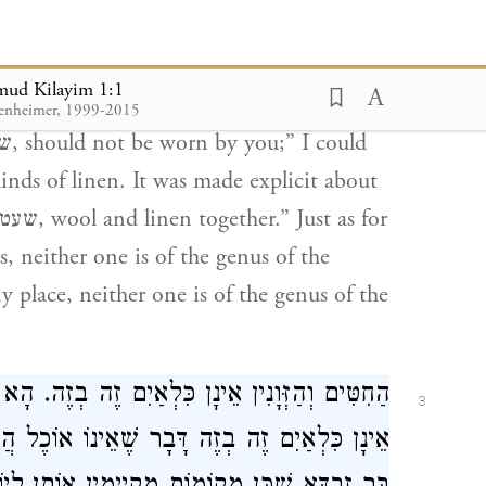
) “you should not sow your field
kilaim
;”
9
 or two kinds of barley. “You should not
lmud Kilayim 1:1
nk, even black on white cattle, or white
enheimer, 1999-2015
nds of linen. It was made explicit about
 neither one is of the genus of the
y place, neither one is of the genus of the
הַחִטִּים וְהַזְּוָנִין אֵינָן כִּלְאַיִם זֶה בְזֶה. הָא ע
3
אֵינָן כִּלְאַיִם זֶה בְזֶה דָּבָר שֶׁאֵינוֹ אוֹכֶל הֲו