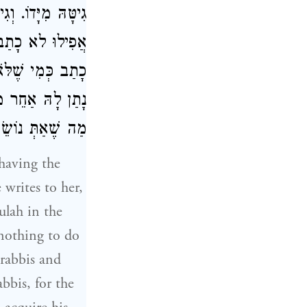
גִיטָּהּ מִיָּדוֹ. ו
אֲפִילוּ לא כָתַב לָ
כָתַב כְּמִי שֶׁל.
נָתַן לָהּ אַחֵר מַ
מַה שֶׁאַתְּ נוֹשֵ.
 having the
writes to her,
ulah in the
 nothing to do
 rabbis and
bbis, for the