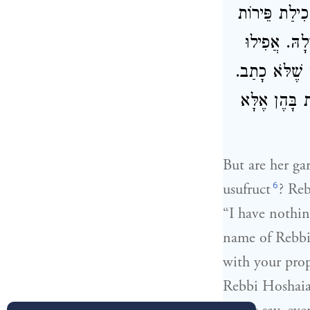
ֲכִילַת פֵּירוֹת
לָהּ. אֲפִילוּ
י שֶׁלֹּא כָתַב
 בָּהֶן אֶלָּא
But are her ga
6
usufruct
? Re
“I have nothin
name of Rebbi 
with your prop
Rebbi Hoshaia