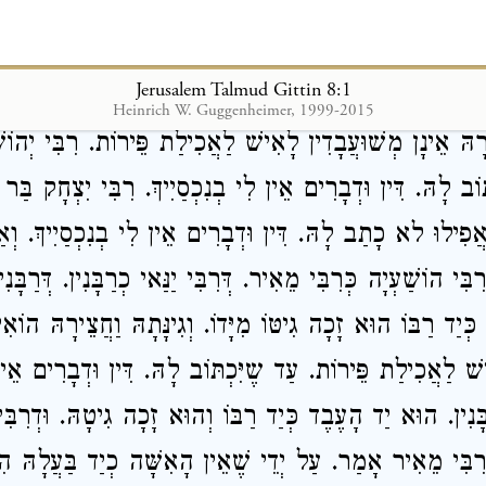
name of Rebbi Ismael
, “he took all his land from hi
id he take it out of his hand? What means “from hi
Jerusalem Talmud Gittin 8:1
Heinrich W. Guggenheimer, 1999-2015
רָהּ אֵינָן מְשׁוּעֲבָדִין לָאִישׁ לַאֲכִילַת פֵּירוֹת. רִבִּי יְהוֹש
תּוֹב לָהּ. דִּין וּדְבָרִים אֵין לִי בְנִכְסַיִיךְ. רִבִּי יִצְחָק בַּ
אֲפִילוּ לא כָתַב לָהּ. דִּין וּדְבָרִים אֵין לִי בְנִכְסַיִיךְ. וְאַת
דְרִבִּי הוֹשַׁעְיָה כְּרִבִּי מֵאִיר. דְּרִבִּי יַנַּאי כְרַבָּנִין. דְּרַבָּ
 כְּיַד רַבּוֹ הוּא זָכָה גִיטּוֹ מִיָּדוֹ. וְגִינָּתָהּ וַחֲצֵירָהּ הוֹאִ
ישׁ לַאֲכִילַת פֵּירוֹת. עַד שֶיִּכְתּוֹב לָהּ. דִּין וּדְבָרִים אֵין
בָּנִין. הוּא יַד הָעֶבֶד כְּיַד רַבּוֹ וְהוּא זָכָה גִיטָהּ. וּדְרִבִּ
ְּרִבִּי מֵאִיר אָמַר. עַל יְדֵי שֶׁאֵין הָאִשָּׁה כְיַד בַּעֲלָהּ 