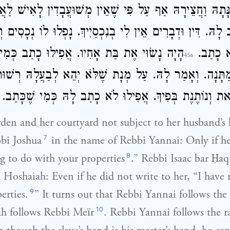
ְגִינָּתָהּ וַחֲצֵירָהּ אַף עַל פִּי שֶׁאֵין מְשׁוּעֲבָדִין לָאִישׁ לַא
הּ. דִּין וּדְבָרִים אֵין לִי בְנִכְסַיִיךְ. נָפְלוּ לוֹ נְכָסִים וְ
ֹּא כָתַב
הָיָה נָשׂוּי אֶת בַּת אָחִיו. אֲפִילוּ כָתַב כְּמִ.
תָּנָה. וְאָמַר לָהּ. עַל מְנָת שֶׁלֹּא יְהֵא לְבַעֲלָהּ רְשׁוּת
ׂאת וְנוֹתֶנֶת בְּפִיךְ. אֲפִילוּ לֹא כָתַב לָהּ כְּמִי שֶׁכָּתַב
rden and her courtyard not subject to her husband’s
7
bbi Joshua
in the name of Rebbi Yannai: Only if he 
8
g to do with your properties
.” Rebbi Isaac bar Ḥaq
Hoshaiah: Even if he did not write to her, “I have
9
erties.
” It turns out that Rebbi Yannai follows the
10
h follows Rebbi Meїr
. Rebbi Yannai follows the ra