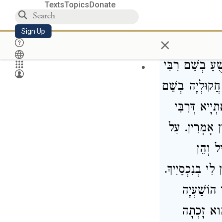
stated in the 
Texts
Topics
Donate
the Arnon.” D
Sign Up
×
his possession.
ֻׁעַ בְשֵׁם רִבִּי
ר חֲקוּלְיָה בְשֵׁם
ְיָיא דְּרִבִּי
נִין אָמְרִין. עַל
יל וְהֵן
 לִי בְנִכְסַיִיךְ
י הוֹשַׁעְיָה
הִוא זָכְתָה