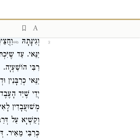
s hand, up to
s hand”? From
וְגִינָּתָהּ
וַחֲצֵי
3
יַנַּאי. עַד שֶיִּכְ
רִבִּי הוֹשַׁעְיָה. 
יַנַּאי כְרַבָּנִין וּ
יְדֵי שֶׁיַּד הָעֶבֶד
מְשׁוּעֲבָדִין לָאִ.
וְקַשְׁיָא עַל דְּרַ
כְּרִבִּי מֵאִיר. ד