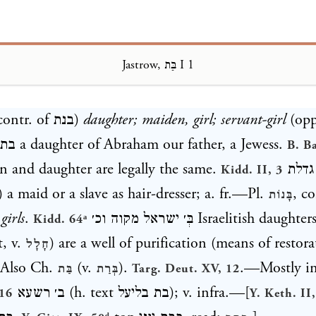
Jastrow, בַּת I 1
Loading...
 contr. of
בנת
)
daughter; maiden, girl; servant-girl
(op
בת 
a daughter of Abraham our father, a Jewess.
B. B
n and daughter are legally the same.
גדלת
Kidd. II, 3
) a maid or a slave as hair-dresser; a. fr.—Pl.
, c
בָּנוֹת
הב
girls
.
בְּ׳ ישראל מקוה וכ׳ Israelitish daughters (married to a
Kidd. 64ᵃ
t, v.
) are a well of purification (means of restora
חָלָל
—Also Ch.
(v.
).
.—Mostly i
בַּת
בְּרַת
Targ. Deut. XV, 12
ב׳ רשעא
(h. text
בת בליעל
); v. infra.—[
 16
Y. Keth. II