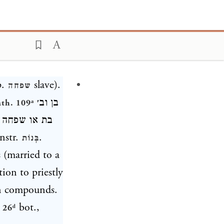
p.
slave).
שפחה
בן וב׳
ath. 109ᵃ
בת או שפחה 
onstr.
.
בְּנוֹת
tion to priestly
n compounds.
bot.,
, 26ᵈ