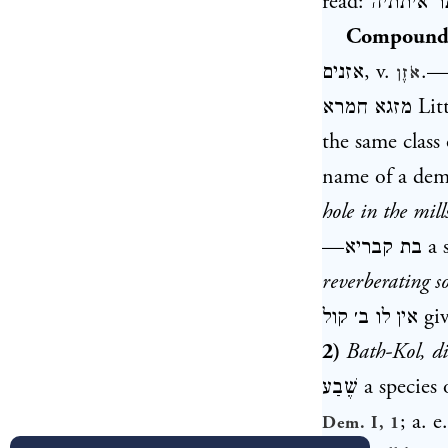
read:
ר איתתיה
Compounds
אזנים
, v.
.
אֹזֶן
חמרא
the same class 
name of a de
hole in the mil
—
בת קבריא
a 
reverberating 
אין לו ב׳ קול
giv
2)
Bath-Kol, di
שֶׁבַע
a species o
; a. 
Dem. I, 1