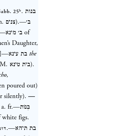
.
בנות
Sabb. 25ᵇ
h.
צנים
).—ב׳
.—
ב׳ מינא
of
en’s Daughter,
.]—בת עינא
the
 M.
בית טינא
).
cho,
en poured out)
r silently).
—
; a. fr.—
בְּנוֹת
 white figs.
.—
בת תיהא
דּוּ