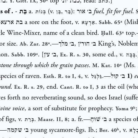
בת
.
top
כבת יוני
, read:
.]
Y. Gitt. IX, 50ᵈ
כתב
 of .
-
בַּת
a.
(v.
,
):
ב׳ אור
fuel, fit for fuel
.
בַּר
בֵּן
בְּנוֹת
—
בת ארעא
a sore on the foot, v.
.
(Mis
אַרְעָא
Sabb. 65ᵃ
מזגא  Little Wine-Mixer, name of a clean bird.
top
Ḥull. 63ᵃ
or size.
.—
ב׳ מלך
,
ב׳ חורין
King’s, Noblem
Ab. Zar. 28ᵃ
mon.
. [
ב׳ עין
,
, some ed., v.
Sabb. 109ᵃ
Ex. R. s. 30
בָּבָה
lstone through which the grain passes
.
(Ms.
M. Kat. 10ᵃ
species of raven.
, v.
.—
ב׳ קול
1)
e
Esth. R. to I, 4
גַּלְגֵּל
sound
.
, end.
as the oil (wh
Ex. R. s. 29
Cant. R. to I, 3
es forth no reverberating sound, so does Israel (suffe
vine voice
, a sort of substitute for prophecy.
Yoma 9ᵇ
f figs, v.
.
; a. fr.—
ב׳ שׁוּחַ
a species of
בְּרַת
Maasr. II, 8
e.—
ב׳ שקמה
young sycamore-figs. Ib.;
, v.
Ber. 40ᵇ
בְלָא