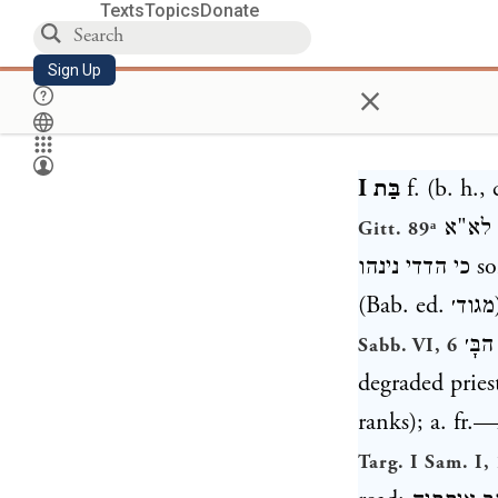
Texts
Topics
Donate
Sign Up
×
בַּת I
f. (b. h.,
לא"א
Gitt. 89ᵃ
כי הדדי נינהו
so
(Bab. ed.
מגוד׳
ָּ׳
Sabb. VI, 6
degraded pries
ranks); a. fr.
Targ. I Sam. I,