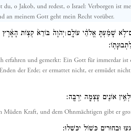
 du, o Jakob, und redest, o Israel: Verborgen ist m
d an meinem Gott geht mein Recht vorüber.
ם־לֹ֣א שָׁמַ֗עְתָּ אֱלֹהֵ֨י עוֹלָ֤ם
יְהֹוָה֙ בּוֹרֵא֙ קְצ֣וֹת הָאָ֔רֶץ ל
׀
ִתְבוּנָתֽוֹ׃
h erfahren und gemerkt: Ein Gott für immerdar ist 
 Enden der Erde; er ermattet nicht, er ermüdet nicht,
 וּלְאֵ֥ין אוֹנִ֖ים עׇצְמָ֥ה יַרְבֶּֽה׃
em Müden Kraft, und dem Ohnmächtigen gibt er gro
ִגָ֑עוּ וּבַחוּרִ֖ים כָּשׁ֥וֹל יִכָּשֵֽׁלוּ׃