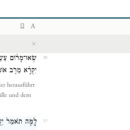
וְאֶל־מִ֥י תְדַמְּי֖וּ
25
spricht der
×
שְׂאוּ־מָר֨וֹם עֵינֵי
26
יִקְרָ֔א מֵרֹ֤ב אוֹנִ
er herausführt
ülle und dem
לָ֤מָּה תֹאמַר֙ יַעֲקֹ
27