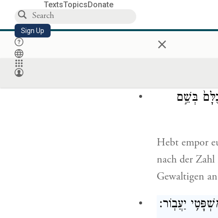
sie wie Stoppe
Texts
Topics
Donate
Sign Up
×
Wem denn wollt
Heilige.
ָּם֙ בְּשֵׁ֣ם
Hebt empor eur
nach der Zahl 
Gewaltigen an 
ְׁפָּטִ֥י יַעֲבֽוֹר׃