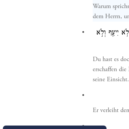
Warum sprichst
dem Herrn, un
ֹ֥א יִיעַ֖ף וְלֹ֣א
Du hast es doc
erschaffen die
seine Einsicht.
Er verleiht d