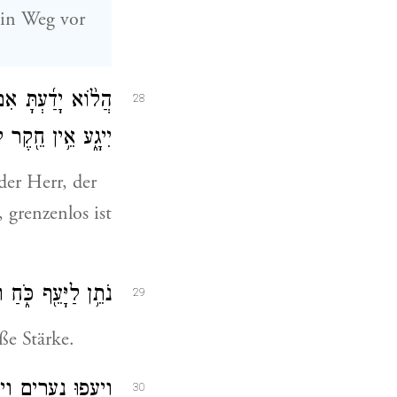
ein Weg vor
הֲל֨וֹא יָדַ֜עְתָּ אִ
28
יִיגָ֑ע אֵ֥ין חֵ֖קֶר ל
der Herr, der
 grenzenlos ist
נֹתֵ֥ן לַיָּעֵ֖ף כֹּ֑חַ
29
ße Stärke.
וְיִעֲפ֥וּ נְעָרִ֖ים וְי
30