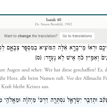
ln:
נִי וְאֶשְׁוֶ֑ה יֹאמַ֖ר קָדֽוֹשׁ׃
Isaiah 40
Dr. Simon Bernfeld, 1902
 ihr mich vergleichen, dass ich ihm ähnlich wäre? 
Want to
change
the translation?
Go to translations
כֶ֤ם וּרְאוּ֙ מִֽי־בָרָ֣א אֵ֔לֶּה הַמּוֹצִ֥יא בְמִסְפָּ֖ר צְבָאָ֑ם לְכֻל
ים֙ וְאַמִּ֣יץ כֹּ֔חַ אִ֖ישׁ לֹ֥א נֶעְדָּֽר׃
{ס}
e Augen und sehet: Wer hat diese geschaffen? Er, d
ihr Heer, alle beim Namen ruft. Vor der Allmacht F
Kraft bleibt Keines aus.
֔ב וּתְדַבֵּ֖ר יִשְׂרָאֵ֑ל נִסְתְּרָ֤ה דַרְכִּי֙ מֵיְהֹוָ֔ה וּמֵאֱלֹהַ֖י מִש