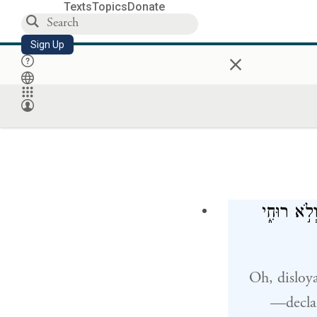
Texts
Topics
Donate
Sign Up
×
ְלֹ֣א רוּחִ֑י
Oh, disloya
—decla