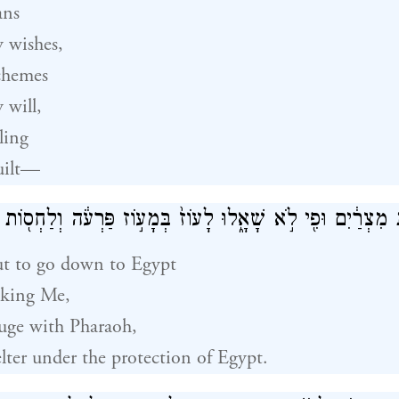
ans
 wishes,
chemes
 will,
ling
uilt—
 מִצְרַ֔יִם וּפִ֖י לֹ֣א שָׁאָ֑לוּ לָעוֹז֙ בְּמָע֣וֹז פַּרְעֹ֔ה וְלַחְס֖וֹת 
t to go down to Egypt
sking Me,
fuge with Pharaoh,
lter under the protection of Egypt.