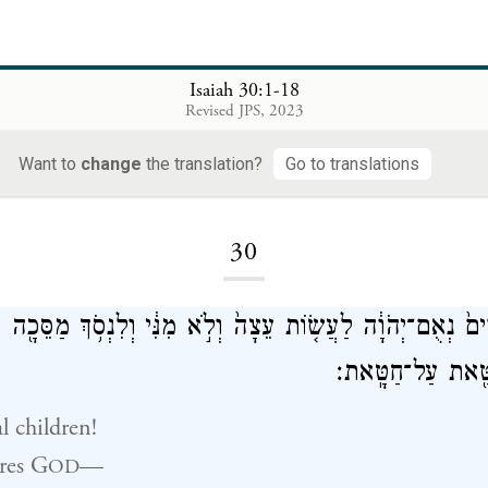
Isaiah 30:1-18
Revised JPS, 2023
Want to
change
the translation?
Go to translations
Loading...
30
ִים֙ נְאֻם־יְהֹוָ֔ה לַעֲשׂ֤וֹת עֵצָה֙ וְלֹ֣א מִנִּ֔י וְלִנְסֹ֥ךְ מַסֵּכָ֖ה ו
טָּ֖את עַל־חַטָּֽאת׃
l children!
res
G
—
OD