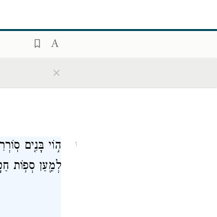
×
ה֣וֹי בָּנִ֤ים סֽוֹרְר
1
לְמַ֛עַן סְפ֥וֹת חַ