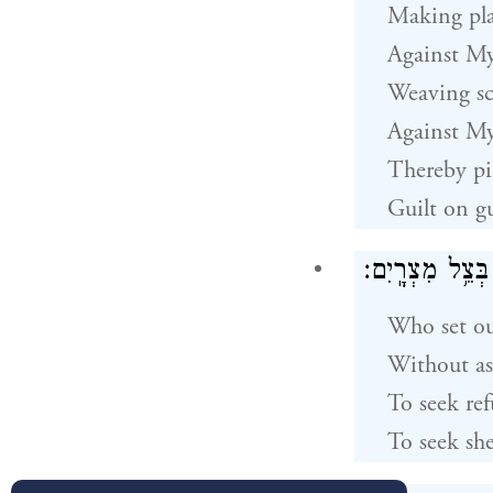
Making pl
Against My
Weaving s
Against My
Thereby pi
Guilt on g
בְּצֵ֥ל מִצְרָֽיִם׃
Who set ou
Without a
To seek re
To seek she