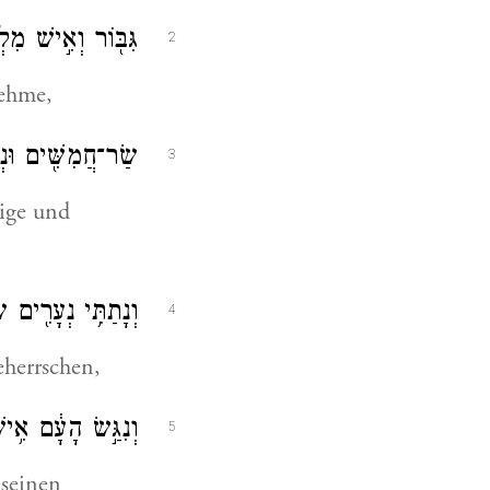
גִּבּ֖וֹר וְאִ֣ישׁ מִל
2
nehme,
שַׂר־חֲמִשִּׁ֖ים וּנְש
3
ige und
וְנָתַתִּ֥י נְעָרִ֖ים 
4
eherrschen,
וְנִגַּ֣שׂ הָעָ֔ם אִ֥ישׁ
5
 seinen