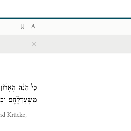
×
כִּי֩ הִנֵּ֨ה הָאָד֜וֹ
1
מִשְׁעַן־לֶ֔חֶם וְכֹ
nd Krücke,