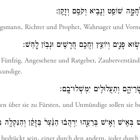
ְחָמָ֑ה שׁוֹפֵ֥ט וְנָבִ֖יא וְקֹסֵ֥ם וְזָקֵֽן׃
gsmann, Richter und Prophet, Wahrsager und Vor
ׂ֣וּא פָנִ֑ים וְיוֹעֵ֛ץ וַחֲכַ֥ם חֲרָשִׁ֖ים וּנְב֥וֹן לָֽחַשׁ׃
 Fünfzig, Angesehene und Ratgeber, Zauberverständ
kundige.
שָׂרֵיהֶ֑ם וְתַעֲלוּלִ֖ים יִמְשְׁלוּ־בָֽם׃
en über sie zu Fürsten, und Unmündige sollen sie b
 בְּאִ֖ישׁ וְאִ֣ישׁ בְּרֵעֵ֑הוּ יִרְהֲב֗וּ הַנַּ֙עַר֙ בַּזָּקֵ֔ן וְהַנִּקְלֶ֖ה בַּנ
bedrückt sein, einer durch den andern, jeder durch