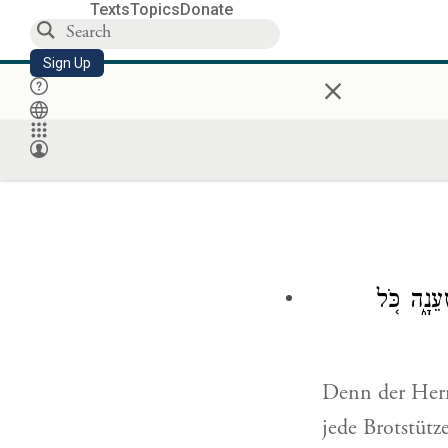
Texts
Topics
Donate
Sign Up
×
עֵנָ֑ה כֹּ֚ל
Denn der Herr
jede Brotstütz