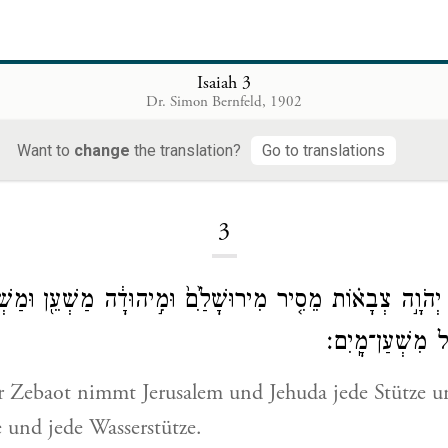
Isaiah 3
Dr. Simon Bernfeld, 1902
Want to
change
the translation?
Go to translations
Loading...
3
ן יְהֹוָ֣ה צְבָא֗וֹת מֵסִ֤יר מִירוּשָׁלַ֙͏ִם֙ וּמִ֣יהוּדָ֔ה מַשְׁעֵ֖ן וּמַשְׁ
֖ל מִשְׁעַן־מָֽיִם׃
 Zebaot nimmt Jerusalem und Jehuda jede Stütze u
e und jede Wasserstütze.