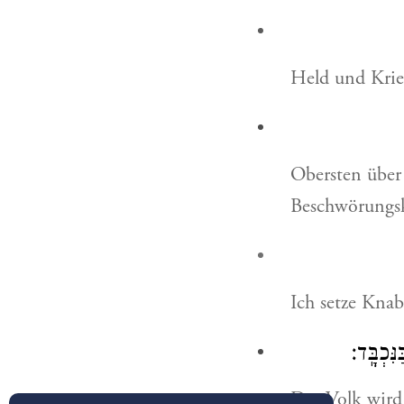
Held und Krie
Obersten über
Beschwörungs
Ich setze Knab
ִּכְבָּֽד׃
Das Volk wird 