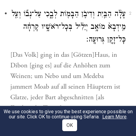
עָלָ֨ה הַבַּ֧יִת וְדִיבֹ֛ן הַבָּמ֖וֹת לְבֶ֑כִי עַל־נְב֞וֹ וְעַ֤ל
2
מֵֽידְבָא֙ מוֹאָ֣ב יְיֵלִ֔יל בְּכׇל־רֹאשָׁ֣יו קׇרְחָ֔ה
כׇּל־זָקָ֖ן גְּרוּעָֽה׃
[Das Volk] ging in das [Götzen]Haus, in
Dibon [ging es] auf die Anhöhen zum
Weinen; um Nebo und um Medeba
jammert Moab auf all seinen Häuptern ist
Glatze, jeder Bart abgeschnitten [als
Zeichen der Trauer].
We use cookies to give you the best experience possible on
our site. Click OK to continue using Sefaria.
Learn More
.
בְּחוּצֹתָ֖יו חָ֣גְרוּ שָׂ֑ק עַ֣ל גַּגּוֹתֶ֧יהָ וּבִרְחֹבֹתֶ֛יהָ
OK
3