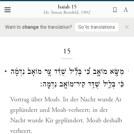
Isaiah 15
Dr. Simon Bernfeld, 1902
×
Want to
change
the translation?
Go to translations
Loading...
15
מַשָּׂ֖א מוֹאָ֑ב כִּ֠י בְּלֵ֞יל שֻׁדַּ֨ד עָ֤ר מוֹאָב֙ נִדְמָ֔ה
1
כִּ֗י בְּלֵ֛יל שֻׁדַּ֥ד קִיר־מוֹאָ֖ב נִדְמָֽה׃
Vortrag über Moab. In der Nacht wurde Ar
geplündert und Moab verheert; in der
Nacht wurde Kir geplündert. Moab deshalb
verheert.