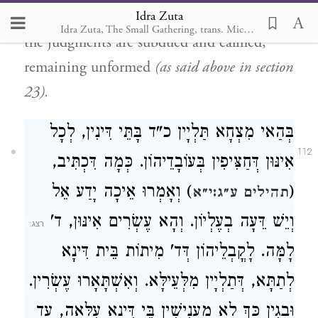
Idra Zuta
Atika Kadisha exposes its forehead, and all
Idra Zuta, The Small Gathering, trans. Michal Ricardo
the judgments are subdued and calmed,
remaining unformed
(as said above in section
23).
בְּהַאי מִצְחָא תַּלְיָין כ"ד בָּתֵּי דִּינִין, לְכָל
112
אִינּוּן דְּחַצִּיפִין בְּעוֹבָדֵיהוֹן. כְּמָה דִּכְתִּיב,
) וְאָמְרוּ אֵיכָה יָדַע אֵל
(
תהילים ע״ג:י״א
וְיֵשׁ דֵּעָה בְעֶלְיוֹן. וְהָא עֶשְׂרִים אִינּוּן, ד'
לָמָּה. לָקֳבְלֵיהוֹן דְּד' מִיתוֹת בֵּית דִּינָא
לְתַתָּא, דְּתַלְיָין מִלְּעֵילָּא. וְאִשְׁתָּאָרוּ עֶשְׂרִין.
וּבְגִין כָּךְ לָא מַעֲנִישִׁין בֵּי דִּינָא עִלָּאָה, עַד