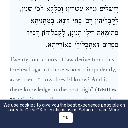
דְּיַשְׁלִים (נ"א עשרין) וְסַלְּקָא לְכ' שְׁנִין,
לָקֳבְלֵיהוֹן דְּכ' בָּתֵּי דִּינָא. בְּמַתְנִיתָא
סְתִימָאָה דִּילָן תָּנֵינָן, לָקֳבְלֵיהוֹן דְּכ"ד
סְפָרִים דְּאִתְכְּלִילָן בְּאוֹרַיְיתָא.
Twenty-four courts of law derive from this
forehead against those who act impudently,
as written, “How does El know? And is
there knowledge in the host high” (
Tehillim
).
He asks
, there are twenty
courts of
73:11
We use cookies to give you the best experience possible on
law
: wherefore the additional four?
He
our site. Click OK to continue using Sefaria.
Learn More
.
OK
answers
, the four correspond to the four