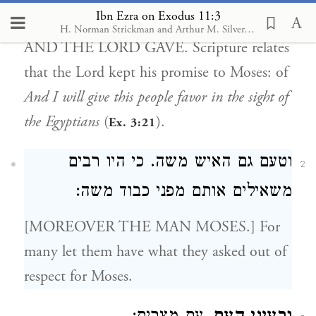
:
)
(
ג כא
Ibn Ezra on Exodus 11:3
H. Norman Strickman and Arthur M. Silver. Menorah Pub., 1988-2004
AND THE LORD GAVE. Scripture relates
that the Lord kept his promise to Moses: of
And I will give this people favor in the sight of
the Egyptians
(
).
Ex. 3:21
וטעם גם האיש משה. כי היו רבים
2
משאילים אותם מפני כבוד משה:
[MOREOVER THE MAN MOSES.] For
many let them have what they asked out of
respect for Moses.