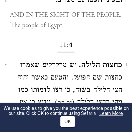
:
עם מצרים
ובעיני העם.
3
AND IN THE SIGHT OF THE PEOPLE.
The people of Egypt.
11:4
כחצות הלילה.
יש מדקדקים שאמרו
1
כחצות שם הפועל
, והטעם כאשר יהיה
חצי הלילה בשוה
, כי רצו לדמותו
כמו
, וידוע כי אין
)
ויהי בחצי הלילה (
יב כט
We use cookies to give you the best experience possible on
our site. Click OK to continue using Sefaria.
יכולת בחכם לידע רגע חצי היום כ"א
Learn More
.
OK
בטורח גדול בכלים גדולים של נחשת,