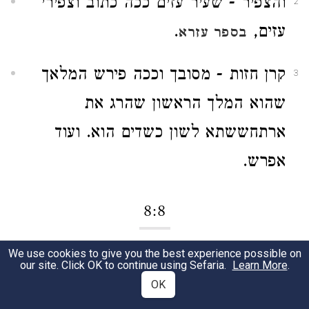
והצפיר - שעיר עזים ככה כתוב וצפירי
2
עזים,
.
בספר עזרא
קרן חזות - מסובך וככה פירש המלאך
3
שהוא המלך הראשון שהרג את
ארתחששתא לשון כשדים הוא. ועוד
אפרש.
8:8
We use cookies to give you the best experience possible on
וצפיר, וכעצמו - בעבור שמת
1
our site. Click OK to continue using Sefaria.
Learn More
.
OK
אלכסנדרוס כאשר גברה ידו ובימי