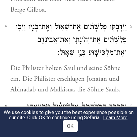
Berge Gilboa.
וַיַּדְבְּק֣וּ פְלִשְׁתִּ֔ים אֶת־שָׁא֖וּל וְאֶת־בָּנָ֑יו וַיַּכּ֣וּ
2
פְלִשְׁתִּ֗ים אֶת־יְהוֹנָתָ֧ן וְאֶת־אֲבִינָדָ֛ב
וְאֶת־מַלְכִּישׁ֖וּעַ בְּנֵ֥י שָׁאֽוּל׃
Die Philister holten Saul und seine Söhne
ein. Die Philister erschlugen Jonatan und
Abinadab und Malkisua, die Söhne Sauls.
וַתִּכְבַּ֤ד הַמִּלְחָמָה֙ אֶל־שָׁא֔וּל וַיִּמְצָאֻ֥הוּ
3
We use cookies to give you the best experience possible on
our site. Click OK to continue using Sefaria.
Learn More
.
הַמּוֹרִ֖ים אֲנָשִׁ֣ים בַּקָּ֑שֶׁת וַיָּ֥חֶל מְאֹ֖ד
OK
מֵהַמּוֹרִֽים׃