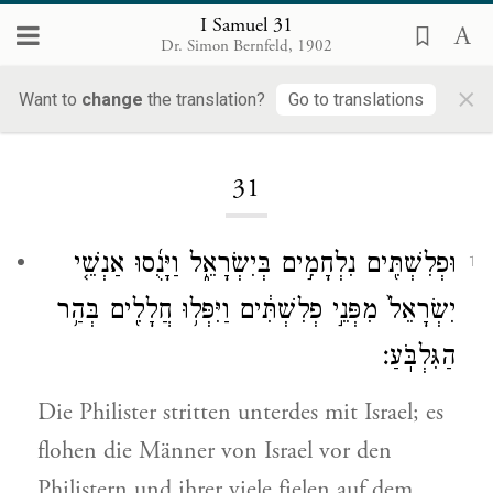
I Samuel 31
Dr. Simon Bernfeld, 1902
×
Want to
change
the translation?
Go to translations
Loading...
31
וּפְלִשְׁתִּ֖ים נִלְחָמִ֣ים בְּיִשְׂרָאֵ֑ל וַיָּנֻ֜סוּ אַנְשֵׁ֤י
1
יִשְׂרָאֵל֙ מִפְּנֵ֣י פְלִשְׁתִּ֔ים וַיִּפְּל֥וּ חֲלָלִ֖ים בְּהַ֥ר
הַגִּלְבֹּֽעַ׃
Die Philister stritten unterdes mit Israel; es
flohen die Männer von Israel vor den
Philistern und ihrer viele fielen auf dem