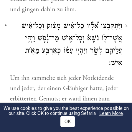
und gingen dahin zu ihm.
וַיִּֽתְקַבְּצ֣וּ אֵ֠לָ֠יו כׇּל־אִ֨ישׁ מָצ֜וֹק וְכׇל־אִ֨ישׁ
2
אֲשֶׁר־ל֤וֹ נֹשֶׁא֙ וְכׇל־אִ֣ישׁ מַר־נֶ֔פֶשׁ וַיְהִ֥י
עֲלֵיהֶ֖ם לְשָׂ֑ר וַיִּהְי֣וּ עִמּ֔וֹ כְּאַרְבַּ֥ע מֵא֖וֹת
אִֽישׁ׃
Um ihn sammelte sich jeder Notleidende
und jeder, der einen Gläubiger hatte, jeder
erbitterten Gemüts; er ward ihnen zum
Anführer, es waren bei ihm an vierhundert
We use cookies to give you the best experience possible on
our site. Click OK to continue using Sefaria.
Learn More
.
Mann.
OK