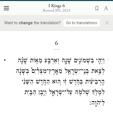
I Kings 6
Revised JPS, 2023
×
Want to
change
the translation?
Go to translations
Loading...
6
וַיְהִ֣י בִשְׁמוֹנִ֣ים שָׁנָ֣ה וְאַרְבַּ֣ע מֵא֣וֹת שָׁנָ֡ה
1
לְצֵ֣את בְּנֵֽי־יִשְׂרָאֵ֣ל מֵאֶֽרֶץ־מִצְרַ֩יִם֩ בַּשָּׁנָ֨ה
הָרְבִיעִ֜ית בְּחֹ֣דֶשׁ זִ֗ו ה֚וּא הַחֹ֣דֶשׁ הַשֵּׁנִ֔י
לִמְלֹ֥ךְ שְׁלֹמֹ֖ה עַל־יִשְׂרָאֵ֑ל וַיִּ֥בֶן הַבַּ֖יִת
לַיהֹוָֽה׃