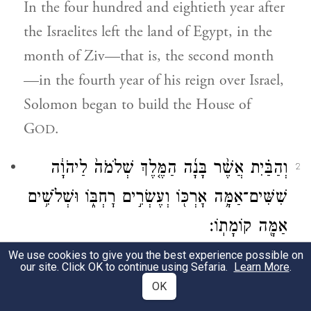
In the four hundred and eightieth year after
the Israelites left the land of Egypt, in the
month of Ziv—that is, the second month
—in the fourth year of his reign over Israel,
Solomon began to build the House of
G
.
OD
וְהַבַּ֗יִת אֲשֶׁ֨ר בָּנָ֜ה הַמֶּ֤לֶךְ שְׁלֹמֹה֙ לַיהֹוָ֔ה
2
שִׁשִּׁים־אַמָּ֥ה אׇרְכּ֖וֹ וְעֶשְׂרִ֣ים רׇחְבּ֑וֹ וּשְׁלֹשִׁ֥ים
אַמָּ֖ה קוֹמָתֽוֹ׃
We use cookies to give you the best experience possible on
The House that King Solomon built for
our site. Click OK to continue using Sefaria.
Learn More
.
G
was 60 cubits long, 20 cubits wide,
OD
OK
and 30 cubits high.