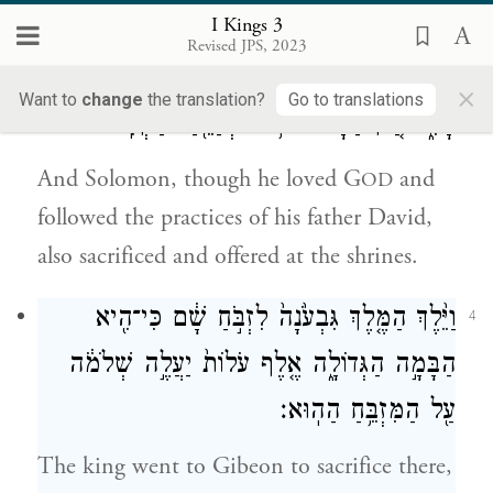
G
’s name.
OD
I Kings 3
Revised JPS, 2023
וַיֶּאֱהַ֤ב שְׁלֹמֹה֙ אֶת־יְהֹוָ֔ה לָלֶ֕כֶת בְּחֻקּ֖וֹת דָּוִ֣ד
3
×
Want to
change
the translation?
Go to translations
אָבִ֑יו רַ֚ק בַּבָּמ֔וֹת ה֥וּא מְזַבֵּ֖חַ וּמַקְטִֽיר׃
And Solomon, though he loved G
and
OD
followed the practices of his father David,
also sacrificed and offered at the shrines.
וַיֵּ֨לֶךְ הַמֶּ֤לֶךְ גִּבְעֹ֙נָה֙ לִזְבֹּ֣חַ שָׁ֔ם כִּי־הִ֖יא
4
הַבָּמָ֣ה הַגְּדוֹלָ֑ה אֶ֤לֶף עֹלוֹת֙ יַעֲלֶ֣ה שְׁלֹמֹ֔ה
עַ֖ל הַמִּזְבֵּ֥חַ הַהֽוּא׃
The king went to Gibeon to sacrifice there,