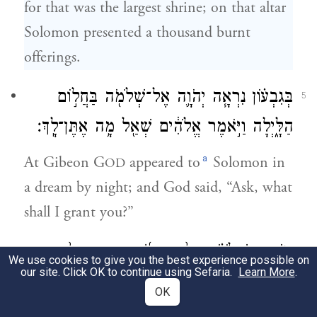
for that was the largest shrine; on that altar
Solomon presented a thousand burnt
offerings.
בְּגִבְע֗וֹן נִרְאָ֧ה יְהֹוָ֛ה אֶל־שְׁלֹמֹ֖ה בַּחֲל֣וֹם
5
הַלָּ֑יְלָה וַיֹּ֣אמֶר אֱלֹהִ֔ים שְׁאַ֖ל מָ֥ה אֶתֶּן־לָֽךְ׃
a
At Gibeon G
appeared to
Solomon in
OD
a dream by night; and God said, “Ask, what
shall I grant you?”
וַיֹּ֣אמֶר שְׁלֹמֹ֗ה אַתָּ֨ה עָשִׂ֜יתָ עִם־עַבְדְּךָ֨ דָוִ֣ד
6
We use cookies to give you the best experience possible on
our site. Click OK to continue using Sefaria.
Learn More
.
אָבִי֮ חֶ֣סֶד גָּדוֹל֒ כַּאֲשֶׁר֩ הָלַ֨ךְ לְפָנֶ֜יךָ בֶּאֱמֶ֧ת
OK
וּבִצְדָקָ֛ה וּבְיִשְׁרַ֥ת לֵבָ֖ב עִמָּ֑ךְ וַתִּשְׁמׇר־ל֗וֹ