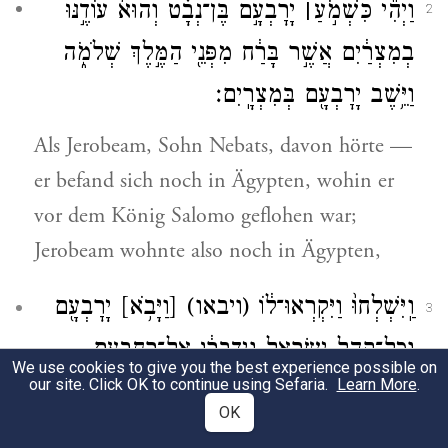
וַיְהִ֞י כִּשְׁמֹ֣עַ
׀
יָרׇבְעָ֣ם בֶּן־נְבָ֗ט וְהוּא֙ עוֹדֶ֣נּוּ
2
בְמִצְרַ֔יִם אֲשֶׁ֣ר בָּרַ֔ח מִפְּנֵ֖י הַמֶּ֣לֶךְ שְׁלֹמֹ֑ה
וַיֵּ֥שֶׁב יָרׇבְעָ֖ם בְּמִצְרָֽיִם׃
Als Jerobeam, Sohn Nebats, davon hörte —
er befand sich noch in Ägypten, wohin er
vor dem König Salomo geflohen war;
Jerobeam wohnte also noch in Ägypten,
וַֽיִּשְׁלְחוּ֙ וַיִּקְרְאוּ־ל֔וֹ
(ויבאו)
[וַיָּבֹ֥א]
יָרׇבְעָ֖ם
3
וְכׇל־קְהַ֣ל יִשְׂרָאֵ֑ל וַֽיְדַבְּר֔וּ אֶל־רְחַבְעָ֖ם
We use cookies to give you the best experience possible on
our site. Click OK to continue using Sefaria.
Learn More
.
לֵאמֹֽר׃
OK
Und sie hatten hingeschickt und ihn rufen