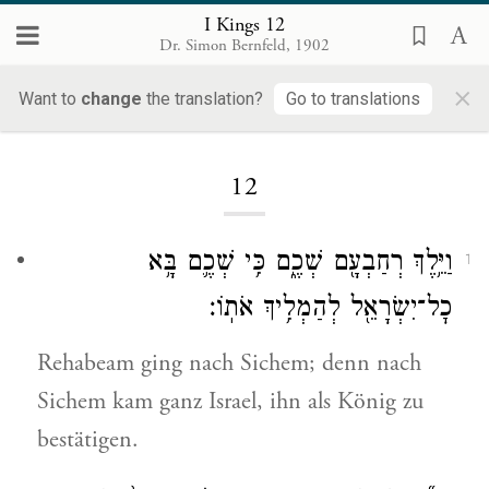
I Kings 12
Dr. Simon Bernfeld, 1902
×
Want to
change
the translation?
Go to translations
Loading...
12
וַיֵּ֥לֶךְ רְחַבְעָ֖ם שְׁכֶ֑ם כִּ֥י שְׁכֶ֛ם בָּ֥א
1
כׇל־יִשְׂרָאֵ֖ל לְהַמְלִ֥יךְ אֹתֽוֹ׃
Rehabeam ging nach Sichem; denn nach
Sichem kam ganz Israel, ihn als König zu
bestätigen.