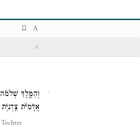
×
וְהַמֶּ֣לֶךְ שְׁלֹמֹ֗ה
1
אֲדֹ֣מִיֹּ֔ת צֵֽדְנִיֹּ֖ת 
 Tochter