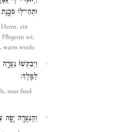
וַיֹּ֧אמְרוּ ל֣וֹ עֲבָד
וּתְהִי־ל֖וֹ סֹכֶ֑נֶת 
 Herrn, ein
Pflegerin sei;
g, warm werde.
וַיְבַקְשׁוּ֙ נַעֲרָ֣ה 
3
לַמֶּֽלֶךְ׃
ls, man fand
וְהַֽנַּעֲרָ֖ה יָפָ֣ה ע
4