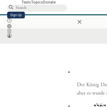
Texts
Topics
Donate
Sign Up
×
Der König Dav
aber es wurde