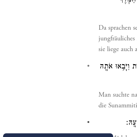
ַמֶּ֔לֶךְ
Da sprachen s
jungfräuliches
sie liege auc
ית וַיָּבִ֥אוּ אֹתָ֖הּ
Man suchte na
die Sunammiti
עָֽהּ׃