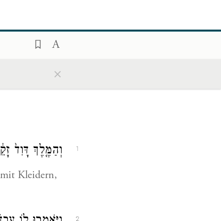
×
וְהַמֶּ֤לֶךְ דָּוִד֙ זָקֵ
1
mit Kleidern,
2