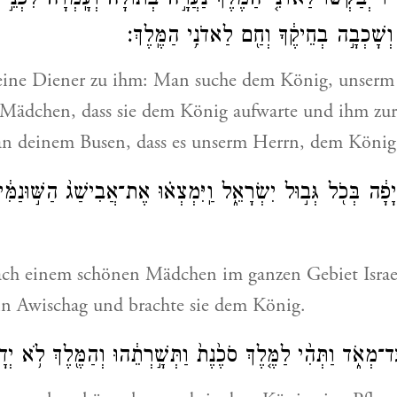
ָ֗יו יְבַקְשׁ֞וּ לַאדֹנִ֤י הַמֶּ֙לֶךְ֙ נַעֲרָ֣ה בְתוּלָ֔ה וְעָֽמְדָה֙ לִפְנֵ֣י ה
וְשָׁכְבָ֣ה בְחֵיקֶ֔ךָ וְחַ֖ם לַאדֹנִ֥י הַמֶּֽלֶךְ׃
eine Diener zu ihm: Man suche dem König, unserm
 Mädchen, dass sie dem König aufwarte und ihm zur 
h an deinem Busen, dass es unserm Herrn, dem Köni
יָפָ֔ה בְּכֹ֖ל גְּב֣וּל יִשְׂרָאֵ֑ל וַֽיִּמְצְא֗וּ אֶת־אֲבִישַׁג֙ הַשּׁ֣וּנַמִּ֔
ch einem schönen Mädchen im ganzen Gebiet Israe
n Awischag und brachte sie dem König.
ַד־מְאֹ֑ד וַתְּהִ֨י לַמֶּ֤לֶךְ סֹכֶ֙נֶת֙ וַתְּשָׁ֣רְתֵ֔הוּ וְהַמֶּ֖לֶךְ לֹ֥א יְדָ