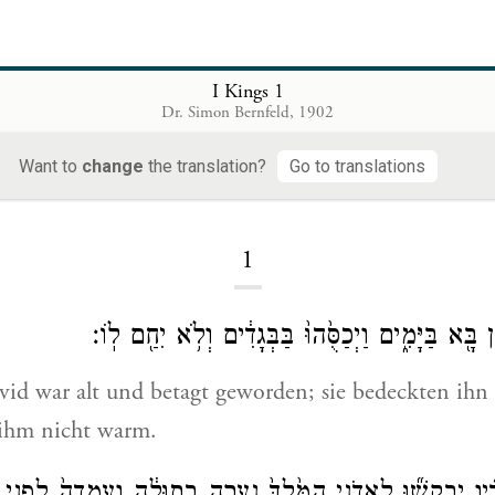
I Kings 1
Dr. Simon Bernfeld, 1902
I Kings
Want to
change
the translation?
Go to translations
1
֔ן בָּ֖א בַּיָּמִ֑ים וַיְכַסֻּ֙הוּ֙ בַּבְּגָדִ֔ים וְלֹ֥א יִחַ֖ם לֽוֹ׃
id war alt und betagt geworden; sie bedeckten ihn 
 ihm nicht warm.