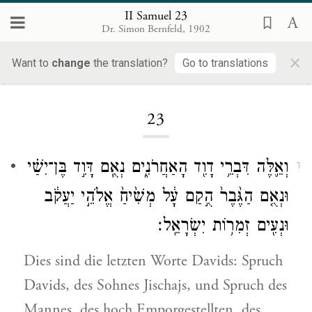
II Samuel 23
Dr. Simon Bernfeld, 1902
×
Want to
change
the translation?
Go to translations
Loading...
23
וְאֵ֛לֶּה דִּבְרֵ֥י דָוִ֖ד הָאַחֲרֹנִ֑ים נְאֻ֧ם דָּוִ֣ד בֶּן־יִשַׁ֗י
1
וּנְאֻ֤ם הַגֶּ֙בֶר֙ הֻ֣קַם עָ֔ל מְשִׁ֙יחַ֙ אֱלֹהֵ֣י יַעֲקֹ֔ב
וּנְעִ֖ים זְמִר֥וֹת יִשְׂרָאֵֽל׃
Dies sind die letzten Worte Davids: Spruch
Davids, des Sohnes Jischajs, und Spruch des
Mannes, des hoch Emporgestellten, des