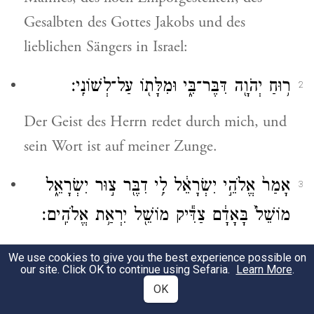
Gesalbten des Gottes Jakobs und des
lieblichen Sängers in Israel:
ר֥וּחַ יְהֹוָ֖ה דִּבֶּר־בִּ֑י וּמִלָּת֖וֹ עַל־לְשׁוֹנִֽי׃
2
Der Geist des Herrn redet durch mich, und
sein Wort ist auf meiner Zunge.
אָמַר֙ אֱלֹהֵ֣י יִשְׂרָאֵ֔ל לִ֥י דִבֶּ֖ר צ֣וּר יִשְׂרָאֵ֑ל
3
מוֹשֵׁל֙ בָּאָדָ֔ם צַדִּ֕יק מוֹשֵׁ֖ל יִרְאַ֥ת אֱלֹהִֽים׃
Gesprochen hat der Gott Israels, zu mir
We use cookies to give you the best experience possible on
our site. Click OK to continue using Sefaria.
Learn More
.
geredet der Hort Israels, dem gerechten
OK
Herrscher über Menschen, einem Herrscher