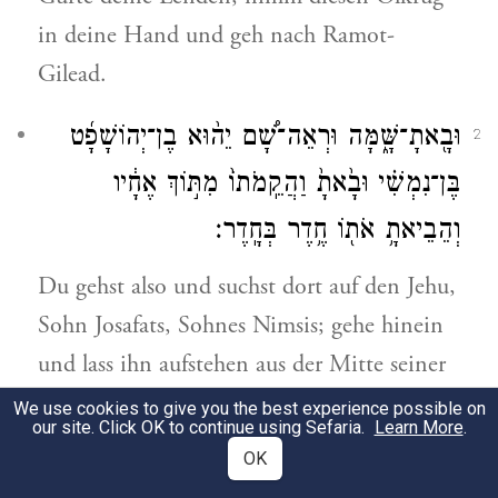
in deine Hand und geh nach Ramot-
Gilead.
וּבָ֖אתָ־שָּׁ֑מָּה וּרְאֵה־שָׁ֠ם יֵה֨וּא בֶן־יְהוֹשָׁפָ֜ט
2
בֶּן־נִמְשִׁ֗י וּבָ֙אתָ֙ וַהֲקֵֽמֹתוֹ֙ מִתּ֣וֹךְ אֶחָ֔יו
וְהֵבֵיאתָ֥ אֹת֖וֹ חֶ֥דֶר בְּחָֽדֶר׃
Du gehst also und suchst dort auf den Jehu,
Sohn Josafats, Sohnes Nimsis; gehe hinein
und lass ihn aufstehen aus der Mitte seiner
Waffengenossen und bringe ihn in das
We use cookies to give you the best experience possible on
our site. Click OK to continue using Sefaria.
Learn More
.
entlegenste Gemach.
OK