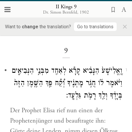
II Kings 9
Dr. Simon Bernfeld, 1902
×
Want to
change
the translation?
Go to translations
Loading...
9
וֶֽאֱלִישָׁע֙ הַנָּבִ֔יא קָרָ֕א לְאַחַ֖ד מִבְּנֵ֣י הַנְּבִיאִ֑ים
1
וַיֹּ֨אמֶר ל֜וֹ חֲגֹ֣ר מׇתְנֶ֗יךָ וְ֠קַ֠ח פַּ֣ךְ הַשֶּׁ֤מֶן הַזֶּה֙
בְּיָדֶ֔ךָ וְלֵ֖ךְ רָמֹ֥ת גִּלְעָֽד׃
Der Prophet Elisa rief nun einen der
Prophetenjünger und beauftragte ihn:
Gürte deine Lenden, nimm diesen Ölkrug