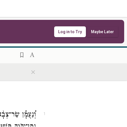
Log in to Try
Maybe Later
×
וְ֠נַעֲמָ֠ן שַׂר־צְבָ֨
1