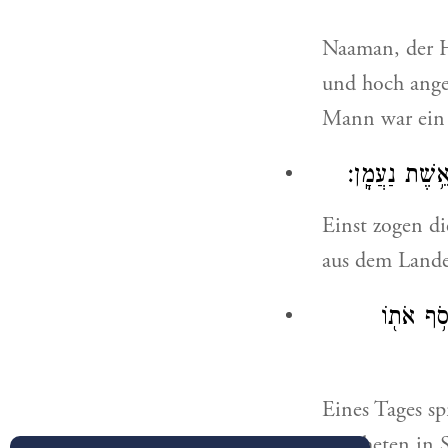
Naaman, der H
und hoch ange
Mann war ein K
אֵ֥שֶׁת נַעֲמָֽן׃
Einst zogen di
aus dem Lande
סֹ֥ף אֹת֖וֹ
Eines Tages sp
Propheten in 