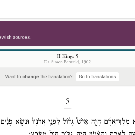
ewish sources.
II Kings 5
Dr. Simon Bernfeld, 1902
Want to
change
the translation?
Go to translations
Loading...
5
א מֶלֶךְ־אֲרָ֜ם הָיָ֣ה אִישׁ֩ גָּד֨וֹל לִפְנֵ֤י אֲדֹנָיו֙ וּנְשֻׂ֣א פָנִ֔ים 