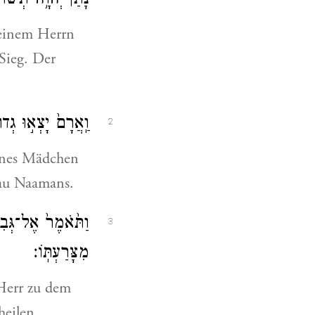
נָתַן־יְהֹוָ֥ה תְּשׁוּ
seinem Herrn
Sieg. Der
וַֽאֲרָם֙ יָצְא֣וּ גְדו
2
eines Mädchen
rau Naamans.
וַתֹּ֙אמֶר֙ אֶל־גְּבִר
3
מִצָּרַעְתּֽוֹ׃
 Herr zu dem
eilen.