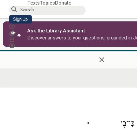
Texts
Topics
Donate
Sign Up
Ask the Library Assistant
Discover answers to your questions, grounded in J
×
כִּי־ב֛וֹ