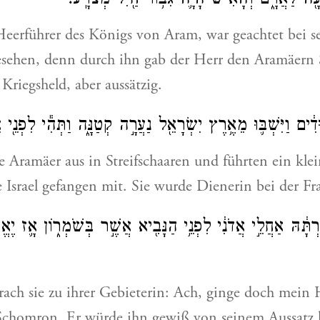
עָ֖ה לַאֲרָ֑ם וְהָאִ֗ישׁ הָיָ֛ה גִּבּ֥וֹר חַ֖יִל מְצֹרָֽע׃
eerführer des Königs von Aram, war geachtet bei 
sehen, denn durch ihn gab der Herr den Aramäern 
riegsheld, aber aussätzig.
ּדִ֔ים וַיִּשְׁבּ֛וּ מֵאֶ֥רֶץ יִשְׂרָאֵ֖ל נַעֲרָ֣ה קְטַנָּ֑ה וַתְּהִ֕י לִפְנֵ֖י 
e Aramäer aus in Streifschaaren und führten ein kl
 Israel gefangen mit. Sie wurde Dienerin bei der F
ְתָּ֔הּ אַחֲלֵ֣י אֲדֹנִ֔י לִפְנֵ֥י הַנָּבִ֖יא אֲשֶׁ֣ר בְּשֹׁמְר֑וֹן אָ֛ז יֶאֱ
rach sie zu ihrer Gebieterin: Ach, ginge doch mein
Schomron. Er würde ihn gewiß von seinem Aussatz h