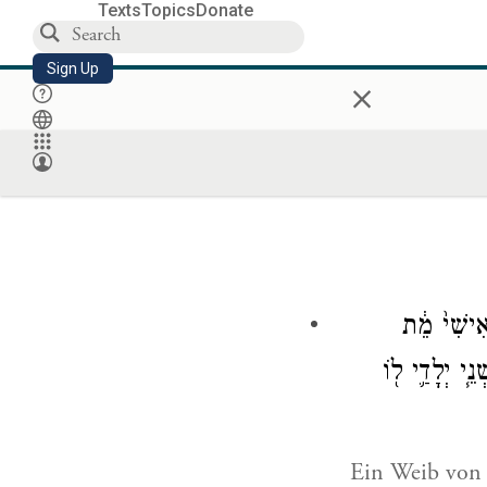
Texts
Topics
Donate
Sign Up
×
ִישִׁי֙ מֵ֔ת
ֵ֧י יְלָדַ֛י ל֖וֹ
Ein Weib von d