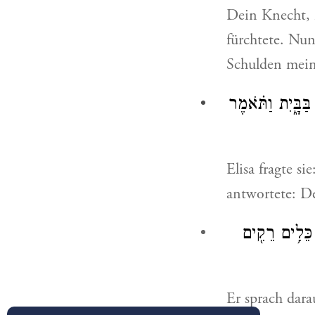
Dein Knecht, 
fürchtete. Nu
Schulden mein
ַּבָּ֑יִת וַתֹּ֗אמֶר
Elisa fragte si
antwortete: D
ֵּלִ֥ים רֵקִ֖ים
Er sprach dara