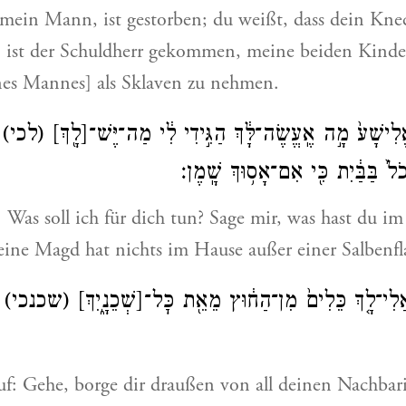
mein Mann, ist gestorben; du weißt, dass dein Kne
n ist der Schuldherr gekommen, meine beiden Kinde
es Mannes] als Sklaven zu nehmen.
ֱלִישָׁע֙ מָ֣ה אֶֽעֱשֶׂה־לָּ֔ךְ הַגִּ֣ידִי לִ֔י מַה־יֶּשׁ־
[לָ֖ךְ]
(לכי)
ב
ֹל֙ בַּבַּ֔יִת כִּ֖י אִם־אָס֥וּךְ שָֽׁמֶן׃
e: Was soll ich für dich tun? Sage mir, was hast du i
eine Magd hat nichts im Hause außer einer Salbenfl
אֲלִי־לָ֤ךְ כֵּלִים֙ מִן־הַח֔וּץ מֵאֵ֖ת כׇּל־
[שְׁכֵנָ֑יִךְ]
(שכנכי)
כ
uf: Gehe, borge dir draußen von all deinen Nachbar