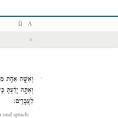
×
וְאִשָּׁ֣ה אַחַ֣ת מִנ
1
וְאַתָּ֣ה יָדַ֔עְתָּ כּ
לַעֲבָדִֽים׃
a und sprach: