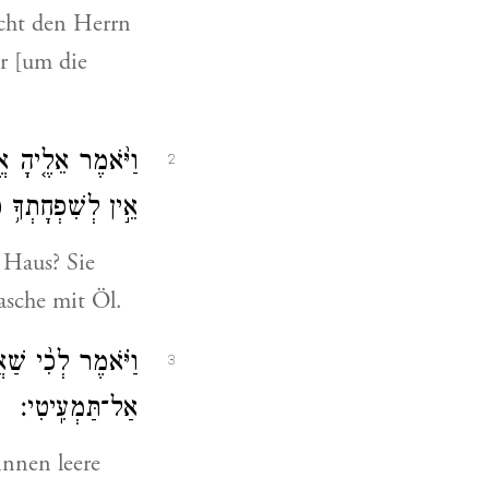
cht den Herrn
r [um die
וַיֹּ֨אמֶר אֵלֶ֤יהָ א
2
אֵ֣ין לְשִׁפְחָתְךָ֥ כ
m Haus? Sie
asche mit Öl.
וַיֹּ֗אמֶר לְכִ֨י שַׁ
3
אַל־תַּמְעִֽיטִי׃
innen leere