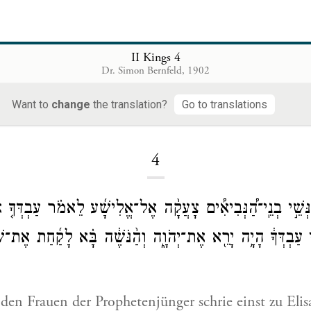
II Kings 4
Dr. Simon Bernfeld, 1902
Want to
change
the translation?
Go to translations
Loading...
4
ְּשֵׁ֣י בְנֵֽי־הַ֠נְּבִיאִ֠ים צָעֲקָ֨ה אֶל־אֱלִישָׁ֜ע לֵאמֹ֗ר עַבְדְּךָ֤ א
ִ֣י עַבְדְּךָ֔ הָיָ֥ה יָרֵ֖א אֶת־יְהֹוָ֑ה וְהַ֨נֹּשֶׁ֔ה בָּ֗א לָקַ֜חַת אֶת־שְׁנ
en Frauen der Prophetenjünger schrie einst zu Elis