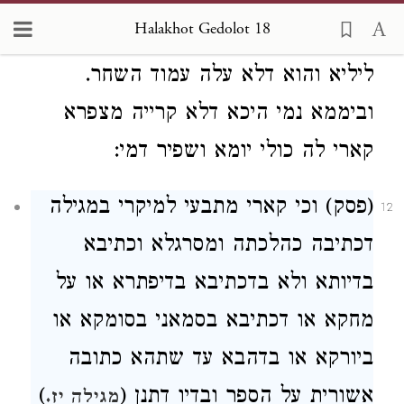
היום ושמצותו בלילה כשר כל הלילה.
Halakhot Gedolot 18
והיכא דלא קרייה מפניא קארי לה כולי
ליליא והוא דלא עלה עמוד השחר.
וביממא נמי היכא דלא קרייה מצפרא
קארי לה כולי יומא ושפיר דמי:
(פסק) וכי קארי מתבעי למיקרי במגילה
12
דכתיבה כהלכתה ומסרגלא וכתיבא
בדיותא ולא בדכתיבא בדיפתרא או על
מחקא או דכתיבא בסמאני בסומקא או
ביורקא או בדהבא עד שתהא כתובה
אשורית על הספר ובדיו דתנן (
)
מגילה יז.