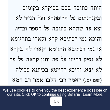
היתה כתובה בסם בסיקרא בקומוס
ובקנקנתום על הדיפתרא ועל הנייר לא
יצא עד שתהא כתובה על הספר ובדיו.
והיכא נמי דכתיבא קרא וקארי בתרגומא
אי נמי דכתיבא תרגומא וקארי לה בקרא
לא נפיק דהיינו על פה ותנן קראה על פה
לא יצא. והיכא דחייטא בכיתנא פסולה
(
) דאמר רבי חלבו אמר רב חמא
שם יט.
בר גוריא אמר רב מגלה נקראת ספר
We use cookies to give you the best experience possible on
our site. Click OK to continue using Sefaria.
Learn More
.
ונקראת אגרת נקראת ספר שאם תפרה
OK