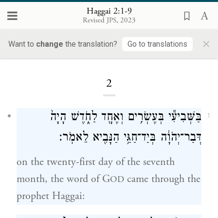
Haggai 2:1-9
Revised JPS, 2023
×
Want to
change
the translation?
Go to translations
Loading...
2
בַּשְּׁבִיעִ֕י בְּעֶשְׂרִ֥ים וְאֶחָ֖ד לַחֹ֑דֶשׁ הָיָה֙
1
דְּבַר־יְהֹוָ֔ה בְּיַד־חַגַּ֥י הַנָּבִ֖יא לֵאמֹֽר׃
on the twenty-first day of the seventh
month, the word of G
came through the
OD
prophet Haggai: