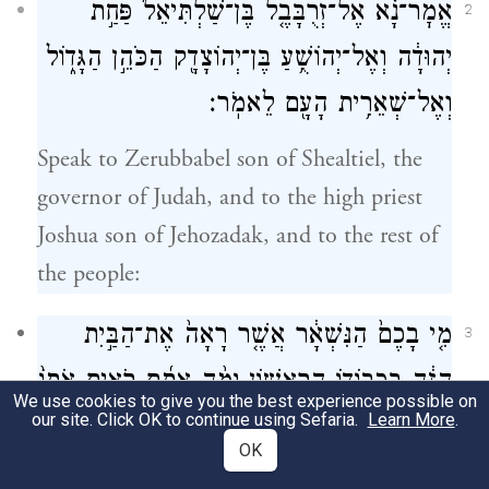
אֱמׇר־נָ֗א אֶל־זְרֻבָּבֶ֤ל בֶּן־שַׁלְתִּיאֵל֙ פַּחַ֣ת
2
יְהוּדָ֔ה וְאֶל־יְהוֹשֻׁ֥עַ בֶּן־יְהוֹצָדָ֖ק הַכֹּהֵ֣ן הַגָּד֑וֹל
וְאֶל־שְׁאֵרִ֥ית הָעָ֖ם לֵאמֹֽר׃
Speak to Zerubbabel son of Shealtiel, the
governor of Judah, and to the high priest
Joshua son of Jehozadak, and to the rest of
the people:
מִ֤י בָכֶם֙ הַנִּשְׁאָ֔ר אֲשֶׁ֤ר רָאָה֙ אֶת־הַבַּ֣יִת
3
הַזֶּ֔ה בִּכְבוֹד֖וֹ הָרִאשׁ֑וֹן וּמָ֨ה אַתֶּ֜ם רֹאִ֤ים אֹתוֹ֙
We use cookies to give you the best experience possible on
our site. Click OK to continue using Sefaria.
Learn More
.
עַ֔תָּה הֲל֥וֹא כָמֹ֛הוּ כְּאַ֖יִן בְּעֵינֵיכֶֽם׃
OK
Who is there left among you who saw this