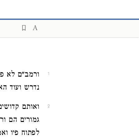
ורמב"ם לא פ'
1
נדרש ועוד האר
ואותם קדושים
2
גמורים הם ור
לפתוח פיו וא