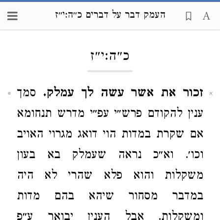
העמק דבר על דברים כ״ה:י״ז
Loading...
כ״ה:י״ז
זכור את אשר עשה לך עמלק.
סמך
א
ענין להקודם פרש״י עפ״י מדרש תנחומא
אם שקרת במדות הוי דואג מגרוי האויב
וכו׳. וא״כ נראה שעמלק בא בעון
משקלות והוא פלא שהרי לא היה
במדבר מסחור שיהא בהם מדות
ומשקלות. אבל הענין יבואר ע״פ