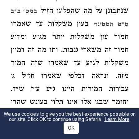
שנתבונן על מה שהפליגו חז״ל
במס׳ ב״ב
בעון משקלות עד שאמרו
ס״פ הספינה
חמור עון משקלות יותר מג״ע ומדוע
חמור זה משארי גנבות. ותו מה זה דמיון
משקלות לג״ע עד שאמרו שזה חמור
מזה. ונראה דכלפי שאמרו חז״ל ג׳
עבירות חמורות היינו ג״ע ע״ז ש״ד.
וחומר שבג׳ אלו אינו תלוי בעונש שהרי
עונש חילול שבת חמור מעונש עריות
We use cookies to give you the best experience possible on
our site. Click OK to continue using Sefaria.
Learn More
.
אלא באשר שהאדם החוטא בא לחטוא
OK