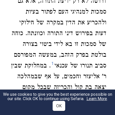
דרושה לא רק ידיעת התורה, אלא גם
סמכות למנהיגי העם לפתור בעיות
ולהכריע את הדין במקרה של חילוקי
דעות בפירוש דיני התורה וכוונתה. כוחה
של סמכות זו בא לידי ביטוי בצורה
בולטת בפרק הזהב, במעשה המפורסם
1
סביב תנורו של עכנאי
. במחלוקת שבין
ר' אליעזר וחכמים, על אף שבמהלכה
יצאה בת קול והכריזה שבכל מקום
We use cookies to give you the best experience possible on
הלכה כר"א, לא היה בה להזיז את
our site. Click OK to continue using Sefaria.
Learn More
.
OK
חכמים מדעתם. במהלך מחלוקת זו עמד