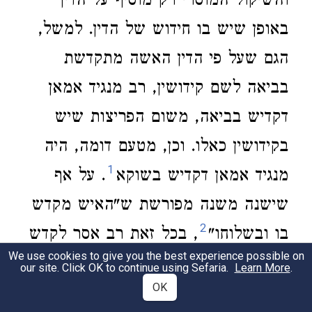
והשיקול המוסרי רק מוסיף על הדין
באופן שיש בו חידוש של הדין. למשל,
הגם שעל פי הדין האשה מתקדשת
בביאה לשם קידושין, רב מנגיד אמאן
דקדיש בביאה, משום הפריצות שיש
בקידושין כאלו. וכן, מטעם דומה, היה
1
מנגיד אמאן דקדיש בשוקא
. על אף
שישנה משנה מפורשת ש"האיש מקדש
2
בו ובשלוחו"
, בכל זאת רב אסר לקדש
We use cookies to give you the best experience possible on
את האשה "עד שיראנה, שמא יראה בה
our site. Click OK to continue using Sefaria.
Learn More
.
OK
דבר מגונה ותתגנה עליו, ורחמנא אמר: