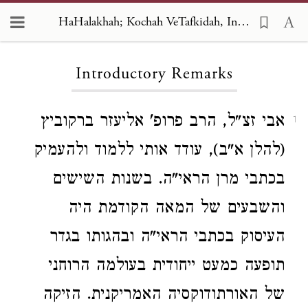
HaHalakhah; Kochah VeTafkidah
HaHalakhah; Kochah VeTafkidah, Introductory Remarks
Introductory Remarks
אבי זצ"ל, הרב פרופ' אליעזר ברקוביץ
1
(להלן א"ב), עודד אותי ללמוד ולהעמיק
בכתבי מרן הראי"ה. בשנות השישים
והשבעים של המאה הקודמת היה
העיסוק בכתבי הראי"ה ובהגותו בגדר
תופעה כמעט ייחודית בעולמה הרוחני
של האורתודוקסיה האמריקנית. הזיקה