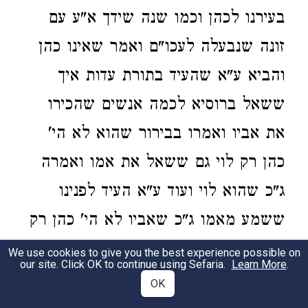
בעירנו לכהן וכמו שנה שידך א"ע עם
זונה שנבעלה לעכו"ם ואמר שאינו כהן
והביא ע"א שהעיד בתורת עדות איך
ששאל ברוסיא לכמה אנשים שהכירו
את אביו ואמרו בבירור שהוא לא הי'
כהן רק לוי גם ששאל את אמו ואמרה
ג"כ שהוא לוי ועוד ע"א העיד לפנינו
ששמע מאמו ג"כ שאביו לא הי' כהן רק
לוי והוא לא הוחזק א"ע לכהן רק בש"ת
We use cookies to give you the best experience possible on
our site. Click OK to continue using Sefaria.
Learn More
.
הנ"ל ולא נשא כפיו מעולם. תשובה.
OK