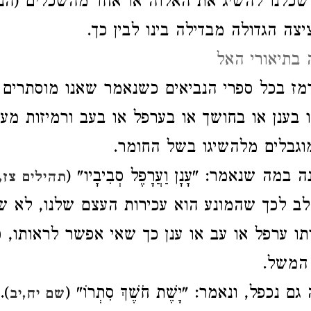
כלנו להשיג את האלוה או אחד מהשכלים (הנב
יצה הגדולה מבדילה בינו לבין כך
ה בתיאורי האל
מז בכל ספרי הנביאים כשנאמר שאנו מוסתרים 
ו בענן או בחושך או בערפל או בעב ורמיזות מע
וגבלים מלהשיגו בשל החומר
ונה במה שנאמר: "עָנָן וַעֲרָפֶל סְבִיבָיו
תהילים צז,
ב לכך שהמונע הוא עכירות העצם שלנו, לא ש
תו ערפל או עב או ענן כך שאי אפשר לראותו, 
 המשל
).
 גם נכפל, ונאמר: "יָשֶׁת חֹשֶׁךְ סִתְרוֹ
שם יח,יב