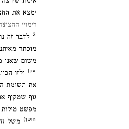
אימת שירצה ש
ימצא את החצ.
דימויי החציצ
2
לדבר זה נר
מוסתר מאיתנ,
משום שאנו מ.
ענן)
ולזו הכו" (
את תשומת הל
גוף שמקיף או
מפשט מילות.
חושך)
משל זה" (