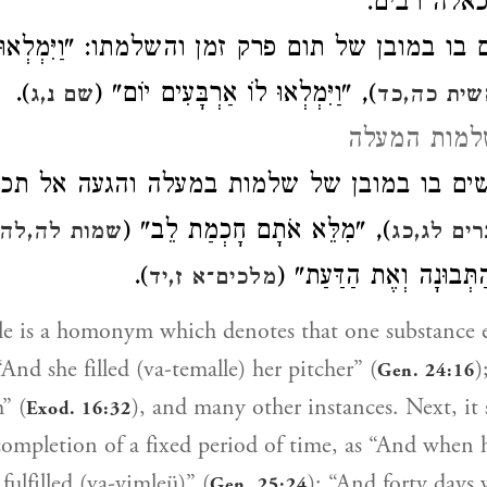
וכאלה רבים
 במובן של תום פרק זמן והשלמתו: "וַיִּמְלְאוּ יָ
).
), "וַיִּמְלְאוּ לוֹ אַרְבָּעִים יוֹם" (
ית כה,כד
שם נ,ג
למות המעלה
 בו במובן של שלמות במעלה והגעה אל תכליתה
), "מִלֵּא אֹתָם חָכְמַת לֵב" (
ים לג,כג
שמות לה,לה
).
 הַתְּבוּנָה וְאֶת הַדַּעַת
מלכים־א ז,יד
 is a homonym which denotes that one substance e
s “And she filled (va-temalle) her pitcher” (
)
Gen. 24:16
” (
), and many other instances. Next, it s
Exod. 16:32
completion of a fixed period of time, as “And when 
fulfilled (va-yimleü)” (
); “And forty days 
Gen. 25:24