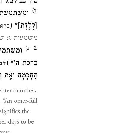
טז: כב,לב), .
ב)
ומשתמשים בו
[לָלֶדֶת]" (
בראש
משמעות ג: ש
ג)
2
ומשתמשים
בִּרְכַּת ה'" (
דבר
הַחָכְמָה וְאֶת" (
nters another,
; “An omer-full
ignifies the
her days to be
were