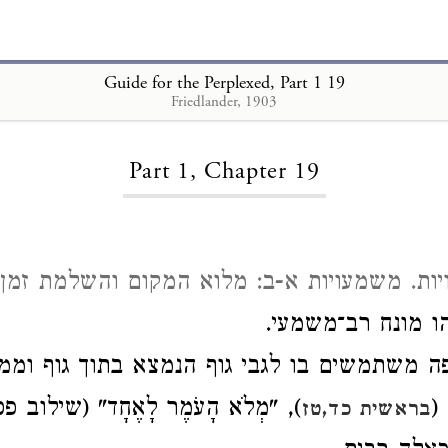
Guide for the Perplexed, Part 1 19
Friedlander, 1903
Loading...
Part 1, Chapter 19
ות. משמעויות א-ב: מלוא המקום והשלמת זמן
"ו מונח רב־משמעי
ה משתמשים בו לגבי גוף הנמצא בתוך גוף וממ
"ּ
מְלֹא הָעֹמֶר לָאֶחָד" (שילוב פסו
בראשית כד,טז