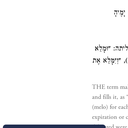
מֶיהָ
: "וּמָלֵא
), "וַיִּמָּלֵא אֶת
THE term male
and fills it, a
(melo) for each
expiration or 
delivered were 