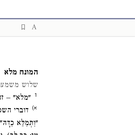
המונח מלא
שלוש משמעוי
1
מלא" – זה.
א)
דוברי השפ:
וַתְּמַלֵּא כַדָּה" (