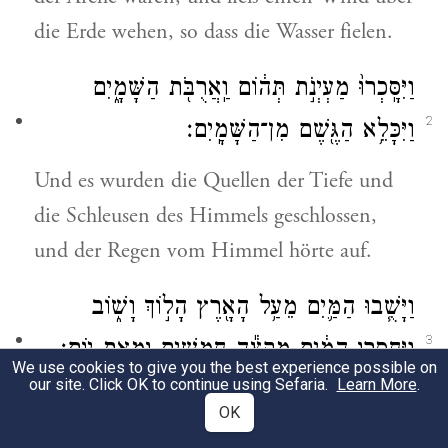
die Erde wehen, so dass die Wasser fielen.
וַיִּסָּֽכְרוּ֙ מַעְיְנֹ֣ת תְּה֔וֹם וַֽאֲרֻבֹּ֖ת הַשָּׁמָ֑יִם
2
וַיִּכָּלֵ֥א הַגֶּ֖שֶׁם מִן־הַשָּׁמָֽיִם׃
Und es wurden die Quellen der Tiefe und
die Schleusen des Himmels geschlossen,
und der Regen vom Himmel hörte auf.
וַיָּשֻׁ֧בוּ הַמַּ֛יִם מֵעַ֥ל הָאָ֖רֶץ הָל֣וֹךְ וָשׁ֑וֹב
3
וַיַּחְסְר֣וּ הַמַּ֔יִם מִקְצֵ֕ה חֲמִשִּׁ֥ים וּמְאַ֖ת יֽוֹם׃
We use cookies to give you the best experience possible on
our site. Click OK to continue using Sefaria.
Learn More
.
Da verlor sich das Wasser von der Erde
OK
immer mehr und mehr und nahm nach