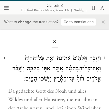
Genesis 8
Die fünf Bücher Moses, trans. Dr. J. Wohlgemuth, Rödelheim 1899 [de]
×
Want to
change
the translation?
Go to translations
Loading...
8
וַיִּזְכֹּ֤ר אֱלֹהִים֙ אֶת־נֹ֔חַ וְאֵ֤ת כׇּל־הַֽחַיָּה֙
1
וְאֶת־כׇּל־הַבְּהֵמָ֔ה אֲשֶׁ֥ר אִתּ֖וֹ בַּתֵּבָ֑ה וַיַּעֲבֵ֨ר
אֱלֹהִ֥ים ר֙וּחַ֙ עַל־הָאָ֔רֶץ וַיָּשֹׁ֖כּוּ הַמָּֽיִם׃
Da gedachte Gott des Noah und alles
Wildes und aller Haustiere, die mit ihm in
der Arche waren, und ließ einen Wind über