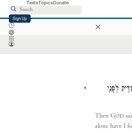
Texts
Topics
Donate
Sign Up
×
ִּ֥יק לְפָנַ֖י
Then G
sai
OD
alone have I f