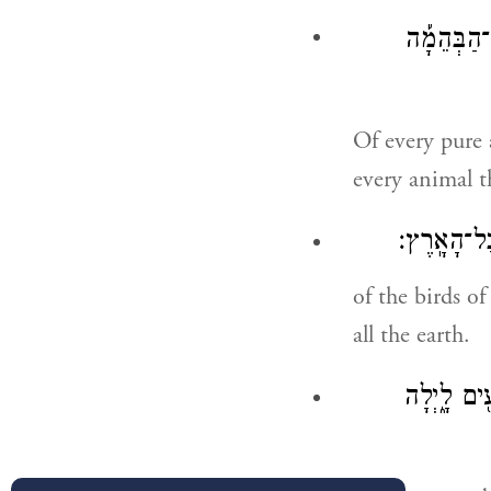
־הַבְּהֵמָ֡ה
Of every pure 
every animal t
כׇל־הָאָֽרֶץ׃
of the birds of
all the earth.
ִ֖ים לָ֑יְלָה