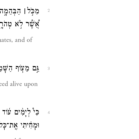
מִכֹּ֣ל
׀
הַבְּהֵמָ֣ה ה
2
אֲ֠שֶׁ֠ר לֹ֣א טְהֹרָ֥
ates, and of
גַּ֣ם מֵע֧וֹף הַשָּׁמ
3
seed alive upon
כִּי֩ לְיָמִ֨ים ע֜וֹד
4
וּמָחִ֗יתִי אֶֽת־כׇּל