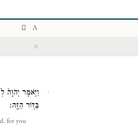
×
וַיֹּ֤אמֶר יְהֹוָה֙ לְ
1
בַּדּ֥וֹר הַזֶּֽה׃
d, for you