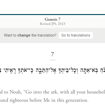
Genesis 7
Revised JPS, 2023
Want to
change
the translation?
Go to translations
Loading...
7
נֹ֔חַ בֹּֽא־אַתָּ֥ה וְכׇל־בֵּיתְךָ֖ אֶל־הַתֵּבָ֑ה כִּֽי־אֹתְךָ֥ רָאִ֛יתִי צַד
d to Noah, “Go into the ark, with all your househol
ound righteous before Me in this generation.