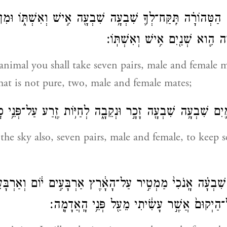
ַטְּהוֹרָ֗ה תִּֽקַּח־לְךָ֛ שִׁבְעָ֥ה שִׁבְעָ֖ה אִ֣ישׁ וְאִשְׁתּ֑וֹ וּמִן
ה הִ֛וא שְׁנַ֖יִם אִ֥ישׁ וְאִשְׁתּֽוֹ׃
animal you shall take seven pairs, male and female m
hat is not pure, two, male and female mates;
ַ֛יִם שִׁבְעָ֥ה שִׁבְעָ֖ה זָכָ֣ר וּנְקֵבָ֑ה לְחַיּ֥וֹת זֶ֖רַע עַל־פְּנֵ֥י 
 the sky also, seven pairs, male and female, to keep 
 שִׁבְעָ֗ה אָֽנֹכִי֙ מַמְטִ֣יר עַל־הָאָ֔רֶץ אַרְבָּעִ֣ים י֔וֹם וְאַרְבָּע
־הַיְקוּם֙ אֲשֶׁ֣ר עָשִׂ֔יתִי מֵעַ֖ל פְּנֵ֥י הָֽאֲדָמָֽה׃