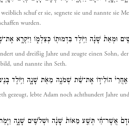
eiblich schuf er sie, segnete sie und nannte sie 
rschaffen wurden.
ִׁ֤ים וּמְאַת֙ שָׁנָ֔ה וַיּ֥וֹלֶד בִּדְמוּת֖וֹ כְּצַלְמ֑וֹ וַיִּקְרָ֥א אֶת־שׁ
ndert und dreißig Jahre und zeugte einen Sohn, der
bild, und nannte ihn Seth.
ָ֗ם אַֽחֲרֵי֙ הוֹלִיד֣וֹ אֶת־שֵׁ֔ת שְׁמֹנֶ֥ה מֵאֹ֖ת שָׁנָ֑ה וַיּ֥וֹלֶד בָּנִ֖י
th gezeugt, lebte Adam noch achthundert Jahre un
֤י אָדָם֙ אֲשֶׁר־חַ֔י תְּשַׁ֤ע מֵאוֹת֙ שָׁנָ֔ה וּשְׁלֹשִׁ֖ים שָׁנָ֑ה וַיָּמֹ