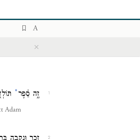
×
*
זֶ֣ה סֵ֔פֶר
תּוֹלְד
1
tt Adam
זָכָ֥ר וּנְקֵבָ֖ה בְּר
2