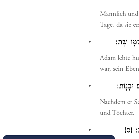
Männlich und w
Tage, da sie e
ְמ֖וֹ שֵֽׁת׃
Adam lebte hu
war, sein Eben
ם וּבָנֽוֹת׃
Nachdem er Se
und Töchter.
ֽת׃
{ס}