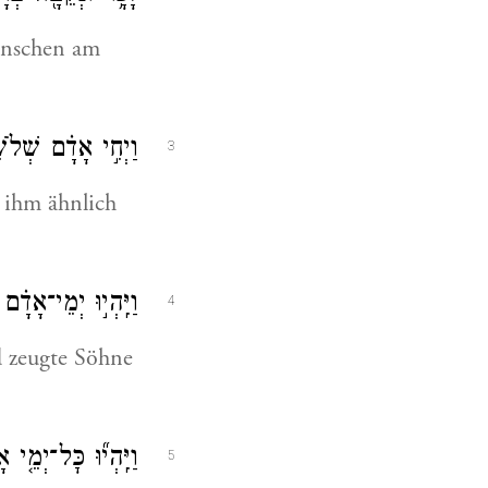
Menschen am
וַיְחִ֣י אָדָ֗ם שְׁלֹש
3
 ihm ähnlich
וַיִּֽהְי֣וּ יְמֵי־אָד
4
d zeugte Söhne
וַיִּֽהְי֞וּ כׇּל־יְמֵ
5