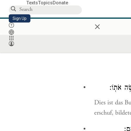
Texts
Topics
Donate
Sign Up
×
ָ֥ה אֹתֽוֹ׃
Dies ist das
erschuf, bildet
ֽם׃