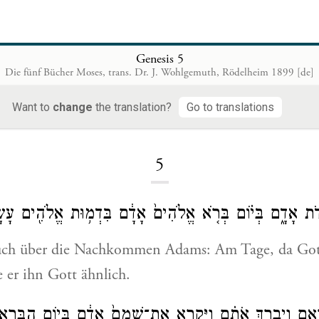
Genesis 5
Die fünf Bücher Moses, trans. Dr. J. Wohlgemuth, Rödelheim 1899 [de]
Want to
change
the translation?
Go to translations
Loading...
5
ֹ֖ת אָדָ֑ם בְּי֗וֹם בְּרֹ֤א אֱלֹהִים֙ אָדָ֔ם בִּדְמ֥וּת אֱלֹהִ֖ים עָשׂ
 Buch über die Nachkommen Adams: Am Tage, da Go
e er ihn Gott ähnlich.
ָאָ֑ם וַיְבָ֣רֶךְ אֹתָ֗ם וַיִּקְרָ֤א אֶת־שְׁמָם֙ אָדָ֔ם בְּי֖וֹם הִבָּֽרְאָ