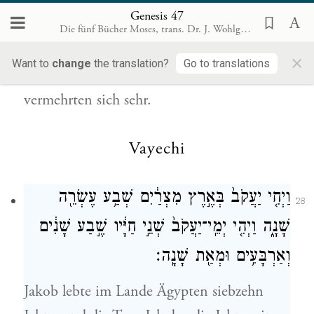
Genesis 47
Israel aber blieb im Lande Ägypten, im
Die fünf Bücher Moses, trans. Dr. J. Wohlgemuth, Rödelheim 1899 [de]
Lande Gosen, wohnen; sie erwarben sich
×
Want to
change
the translation?
Go to translations
dort Eigentum, waren fruchtbar und
vermehrten sich sehr.
Vayechi
וַיְחִ֤י יַעֲקֹב֙ בְּאֶ֣רֶץ מִצְרַ֔יִם שְׁבַ֥ע עֶשְׂרֵ֖ה
28
שָׁנָ֑ה וַיְהִ֤י יְמֵֽי־יַעֲקֹב֙ שְׁנֵ֣י חַיָּ֔יו שֶׁ֣בַע שָׁנִ֔ים
וְאַרְבָּעִ֥ים וּמְאַ֖ת שָׁנָֽה׃
Jakob lebte im Lande Ägypten siebzehn