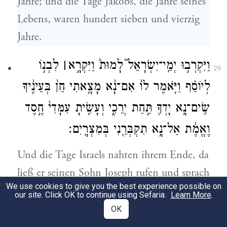
Jahre; und die Tage Jakobs, die Jahre seines
Lebens, waren hundert sieben und vierzig
Jahre.
וַיִּקְרְב֣וּ יְמֵֽי־יִשְׂרָאֵל֮ לָמוּת֒ וַיִּקְרָ֣א
׀
לִבְנ֣וֹ
29
לְיוֹסֵ֗ף וַיֹּ֤אמֶר לוֹ֙ אִם־נָ֨א מָצָ֤אתִי חֵן֙ בְּעֵינֶ֔יךָ
שִֽׂים־נָ֥א יָדְךָ֖ תַּ֣חַת יְרֵכִ֑י וְעָשִׂ֤יתָ עִמָּדִי֙ חֶ֣סֶד
וֶאֱמֶ֔ת אַל־נָ֥א תִקְבְּרֵ֖נִי בְּמִצְרָֽיִם׃
Und die Tage Israels nahten ihrem Ende, da
ließ er seinen Sohn Joseph rufen und sprach
We use cookies to give you the best experience possible on
zu ihm: Wenn ich Gnade in deinen Augen
our site. Click OK to continue using Sefaria.
Learn More
.
gefunden habe, so lege doch deine Hand
OK
unter meine Hüfte und erweise mir die