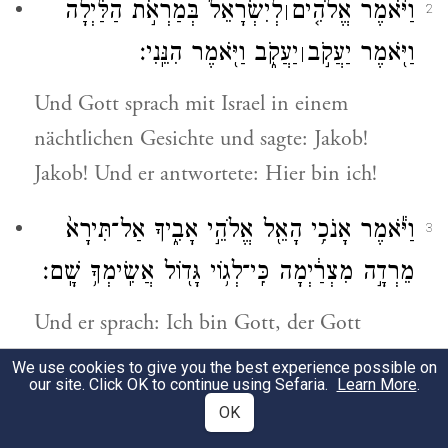
וַיֹּ֨אמֶר אֱלֹהִ֤ים
לְיִשְׂרָאֵל֙ בְּמַרְאֹ֣ת הַלַּ֔יְלָה
׀
2
וַיֹּ֖אמֶר יַעֲקֹ֣ב
יַעֲקֹ֑ב וַיֹּ֖אמֶר הִנֵּֽנִי׃
׀
Und Gott sprach mit Israel in einem
nächtlichen Gesichte und sagte: Jakob!
Jakob! Und er antwortete: Hier bin ich!
וַיֹּ֕אמֶר אָנֹכִ֥י הָאֵ֖ל אֱלֹהֵ֣י אָבִ֑יךָ אַל־תִּירָא֙
3
מֵרְדָ֣ה מִצְרַ֔יְמָה כִּֽי־לְג֥וֹי גָּד֖וֹל אֲשִֽׂימְךָ֥ שָֽׁם׃
Und er sprach: Ich bin Gott, der Gott
deines Vaters. Fürchte dich nicht, nach
We use cookies to give you the best experience possible on
our site. Click OK to continue using Sefaria.
Learn More
.
Ägypten hinabzuziehen; denn ich will dich
OK
dort zu einem großen Volke machen.