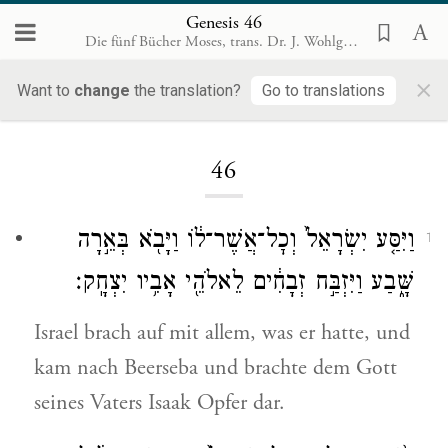
Genesis 46
Die fünf Bücher Moses, trans. Dr. J. Wohlgemuth, Rödelheim 1899 [de]
×
Want to
change
the translation?
Go to translations
Loading...
46
וַיִּסַּ֤ע יִשְׂרָאֵל֙ וְכׇל־אֲשֶׁר־ל֔וֹ וַיָּבֹ֖א בְּאֵ֣רָה
1
שָּׁ֑בַע וַיִּזְבַּ֣ח זְבָחִ֔ים לֵאלֹהֵ֖י אָבִ֥יו יִצְחָֽק׃
Israel brach auf mit allem, was er hatte, und
kam nach Beerseba und brachte dem Gott
seines Vaters Isaak Opfer dar.