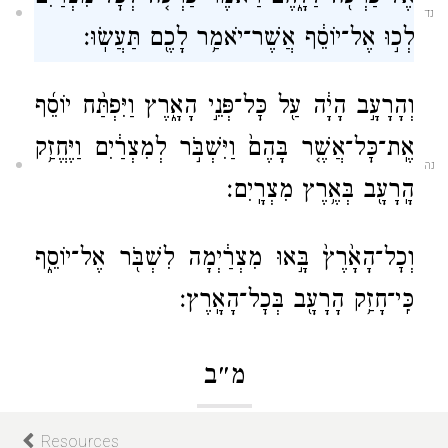
נד
לְכ֣וּ אֶל־יוֹסֵ֔ף אֲשֶׁר־יֹאמַ֥ר לָכֶ֖ם תַּעֲשֽׂוּ׃
וְהָרָעָ֣ב הָיָ֔ה עַ֖ל כׇּל־פְּנֵ֣י הָאָ֑רֶץ וַיִּפְתַּ֨ח יוֹסֵ֜ף
אֶֽת־כׇּל־אֲשֶׁ֤ר בָּהֶם֙ וַיִּשְׁבֹּ֣ר לְמִצְרַ֔יִם וַיֶּחֱזַ֥ק
נה
הָֽרָעָ֖ב בְּאֶ֥רֶץ מִצְרָֽיִם׃
וְכׇל־הָאָ֙רֶץ֙ בָּ֣אוּ מִצְרַ֔יְמָה לִשְׁבֹּ֖ר אֶל־יוֹסֵ֑ף
כִּֽי־חָזַ֥ק הָרָעָ֖ב בְּכׇל־הָאָֽרֶץ׃
נו
מ״ב
Resources