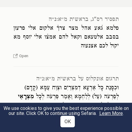
וַיַּ֣רְא יַעֲקֹ֔ב כִּ֥י יֶשׁ־שֶׁ֖בֶר בְּמִצְרָ֑יִם וַיֹּ֤אמֶר
א
יַעֲקֹב֙ לְבָנָ֔יו לָ֖מָּה תִּתְרָאֽוּ׃
תפסיר רס"ג, בראשית מ״א:נ״ה
נז
פלמא ג̇אע אהל מצר צרך̇ אלקום אלי פרעון
וַיֹּ֕אמֶר הִנֵּ֣ה שָׁמַ֔עְתִּי כִּ֥י יֶשׁ־שֶׁ֖בֶר בְּמִצְרָ֑יִם
ב
בסבב אלטעאם וקאל להם אמצ̇ו אלי יוסף מא
רְדוּ־שָׁ֙מָּה֙ וְשִׁבְרוּ־לָ֣נוּ מִשָּׁ֔ם וְנִחְיֶ֖ה וְלֹ֥א
יקול לכם אצנעוה
נָמֽוּת׃
Open
וַיֵּרְד֥וּ אֲחֵֽי־יוֹסֵ֖ף עֲשָׂרָ֑ה לִשְׁבֹּ֥ר בָּ֖ר
תרגום אונקלוס על בראשית מ״א:נ״ה
ג
וּכְפָנַת כָּל אַרְעָא דְמִצְרַיִם וּצְוַח עַמָּא (קֳדָם)
מִמִּצְרָֽיִם׃
לְפַרְעֹה (עַל) לְלַחְמָא וַאֲמַר פַּרְעֹה לְכָל
מִצְרָאֵי
אִיזִילוּ לְוַת יוֹסֵף דִּי יֵימַר לְכוֹן תַּעְבְּדוּן:
We use cookies to give you the best experience possible on
וְאֶת־בִּנְיָמִין֙ אֲחִ֣י יוֹסֵ֔ף לֹא־שָׁלַ֥ח יַעֲקֹ֖ב
ד
our site. Click OK to continue using Sefaria.
Learn More
.
Open
אֶת־אֶחָ֑יו כִּ֣י אָמַ֔ר פֶּן־יִקְרָאֶ֖נּוּ אָסֽוֹן׃
OK