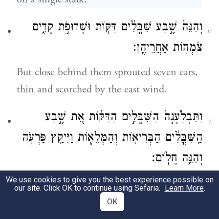
וְהִנֵּה֙ שֶׁ֣בַע שִׁבֳּלִ֔ים דַּקּ֖וֹת וּשְׁדוּפֹ֣ת קָדִ֑ים
6
צֹמְח֖וֹת אַחֲרֵיהֶֽן׃
But close behind them sprouted seven ears,
thin and scorched by the east wind.
וַתִּבְלַ֙עְנָה֙ הַשִּׁבֳּלִ֣ים הַדַּקּ֔וֹת אֵ֚ת שֶׁ֣בַע
7
הַֽשִּׁבֳּלִ֔ים הַבְּרִיא֖וֹת וְהַמְּלֵא֑וֹת וַיִּיקַ֥ץ פַּרְעֹ֖ה
וְהִנֵּ֥ה חֲלֽוֹם׃
We use cookies to give you the best experience possible on
And the thin ears swallowed up the seven
our site. Click OK to continue using Sefaria.
Learn More
.
solid and full ears. Then Pharaoh awoke: it
OK
was a dream!